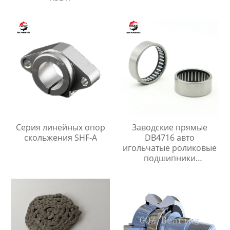
Серия линейных опор
Заводские прямые
скольжения SHF-A
DB4716 авто
игольчатые роликовые
подшипники
281108,8112082 для
peugeot 404