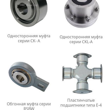
Односторонняя муфта
Односторонняя муфта
серии CK- A
серии CKL-A
Пластинчатые
Обгонная муфта серии
подшипники типа E-4
RSBW