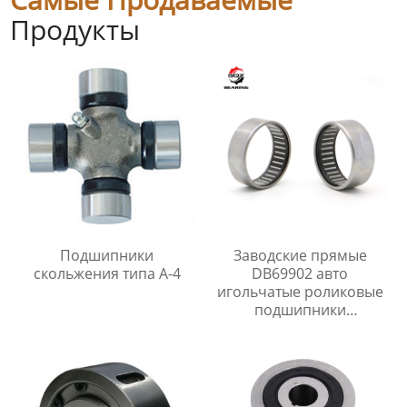
Продукты
Подшипники
Заводские прямые
скольжения типа A-4
DB69902 авто
игольчатые роликовые
подшипники
5132.56,5179.14 для
peugeot 106