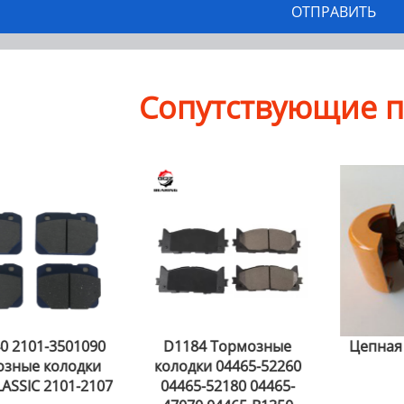
Сопутствующие 
84 Тормозные
Цепная муфта KC4012
Подши
дки 04465-52260
автомо
5-52180 04465-