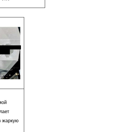
мой
лает
в жаркую