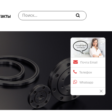
такты

Почта Email
Телефон
Whatsapp