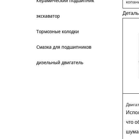
Керамический подшипник
копан
Деталь
экскаватор
Тормозные колодки
Смазка для подшипников
дизельный двигатель
Двига
Испол
что о
шума,