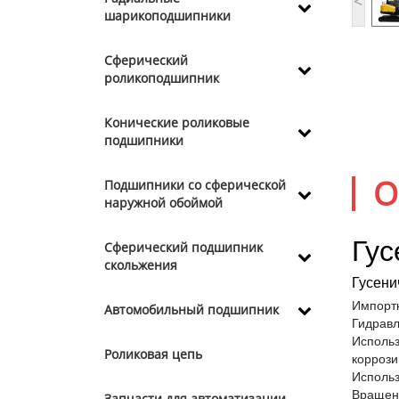
<
шарикоподшипники
Сферический
роликоподшипник
Конические роликовые
подшипники
О
Подшипники со сферической
наружной обоймой
Гус
Сферический подшипник
скольжения
Гусен
Импорт
Автомобильный подшипник
Гидравл
Использ
Роликовая цепь
коррози
Использ
Вращени
Запчасти для автоматизации