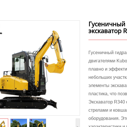
Гусеничный 
экскаватор 
Гусеничный гидра
двигателями Kubot
плавно и эффектив
небольших участка
элементы экскава
пластика, что поз
Экскаватор R340
стрелами и ковша
оборудования. Эт
характеристики и 