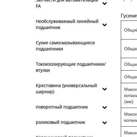
FA
Гусен
Необслуживаемый линейный
подшипник
Общий 
Сухие самосмазывающиеся
подшипники
Общая
Токоизолирующие подшипники/
Общая
втулки
Общая
Крестовина (универсальный
Макси
шарнир)
копан
(мм)
поворотный подшипник
Макси
копан
роликовый подшипник
Макси