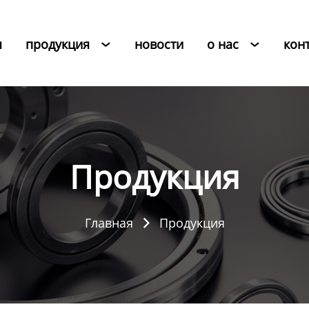
я
продукция
новости
о нас
кон


Продукция
Главная
Продукция
