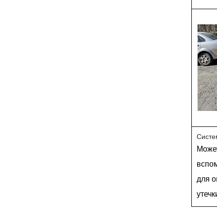
Систе
Може
вспо
для 
утечк