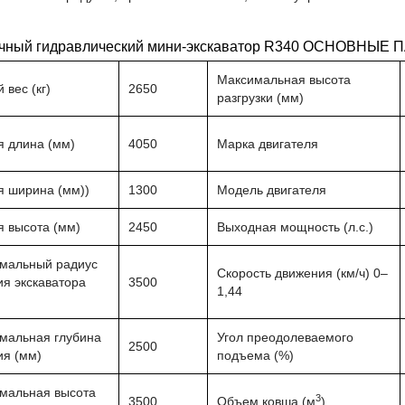
ичный гидравлический мини-экскаватор R340 ОСНОВНЫЕ
Максимальная высота
вес (кг)
2650
разгрузки (мм)
 длина (мм)
4050
Марка двигателя
 ширина (мм))
1300
Модель двигателя
 высота (мм)
2450
Выходная мощность (л.с.)
мальный радиус
Скорость движения (км/ч) 0–
ия экскаватора
3500
1,44
мальная глубина
Угол преодолеваемого
2500
ия (мм)
подъема (%)
мальная высота
3
3500
Объем ковша (м
)