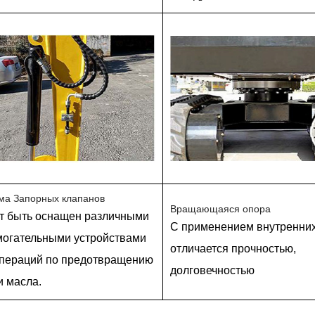
ма Запорных клапанов
Вращающаяся опора
т быть оснащен различными
С применением внутренних
могательными устройствами
отличается прочностью,
операций по предотвращению
долговечностью
и масла.