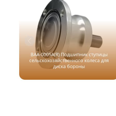
BAA-0005A(R) Подшипник ступицы
сельскохозяйственного колеса для
диска бороны