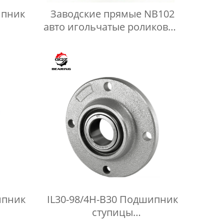
ипник
Заводские прямые NB102
авто игольчатые роликовые
ного
подшипники F-56769 140115
ороны
717000200
ипник
IL30-98/4H-B30 Подшипник
ступицы