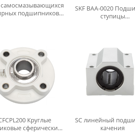
 самосмазывающихся
SKF BAA-0020 Подш
рных подшипников с
ступицы
жной резьбой SA-T/K
сельскохозяйствен
колеса для диска б
CFCPL200 Круглые
SC линейный подш
тиковые сферические
качения