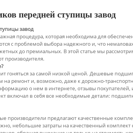
ков передней ступицы завод
тупицы завод
ажная процедура, которая необходима для обеспече
ются с проблемой выбора надежного и, что немалова
етных до премиальных. В этой статье мы рассмотрим
т производителя.
е?
ит гоняться за самой низкой ценой. Дешевые подши
м на ремонт и, возможно, даже к дорожно-транспор
формацию о нем в интернете, отзывы покупателей, и
кт включал в себя все необходимые детали: подшипн
рые производители предлагают качественные комплек
ожно, небольшие затраты на качественный комплект 
вцов, обращая внимание не только на стоимость ком