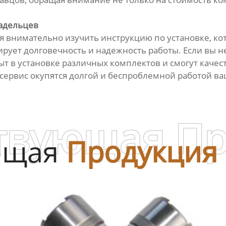
ладельцев
внимательно изучить инструкцию по установке, кот
ует долговечность и надежность работы. Если вы не
т в установке различных комплектов и смогут качест
ервис окупятся долгой и беспроблемной работой ва
твующая П
ющая
Продукция