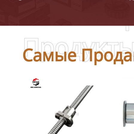
Самые П
Продукт
Самые Прода