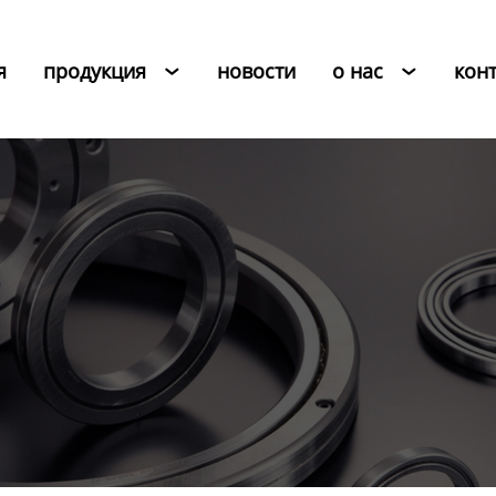
я
продукция
новости
о нас
кон

