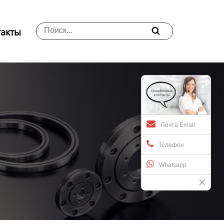
такты

Почта Email
Телефон
Whatsapp