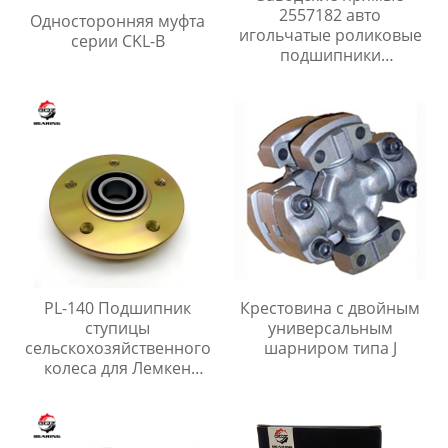
2557182 авто
Односторонняя муфта
игольчатые роликовые
серии CKL-B
подшипники
746697M1,BR162416
PL-140 Подшипник
Крестовина с двойным
ступицы
универсальным
сельскохозяйственного
шарниром типа J
колеса для Лемкен
Рубин 9