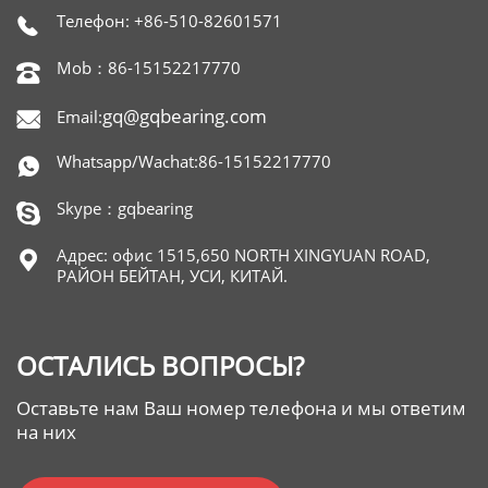
Телефон: +86-510-82601571

Mob：86-15152217770

gq@gqbearing.com
Email:

Whatsapp/Wachat:86-15152217770

Skype：gqbearing

Адрес: офис 1515,650 NORTH XINGYUAN ROAD,

РАЙОН БЕЙТАН, УСИ, КИТАЙ.
ОСТАЛИСЬ ВОПРОСЫ?
Оставьте нам Ваш номер телефона и мы ответим
на них