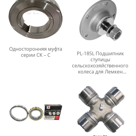
Односторонняя муфта
PL-185L Подшипник
серии CK – C
ступицы
сельскохозяйственного
колеса для Лемкен
Рубин 9