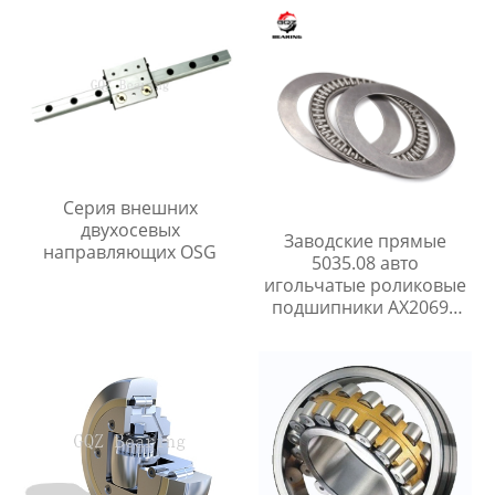
Серия внешних
двухосевых
Заводские прямые
направляющих OSG
5035.08 авто
игольчатые роликовые
подшипники AX20697
M259.02 503508 0355085
для