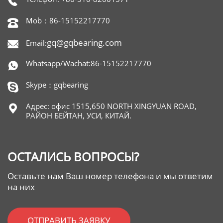

Mob：86-15152217770

gq@gqbearing.com
Email:

Whatsapp/Wachat:86-15152217770

Skype：gqbearing

Адрес: офис 1515,650 NORTH XINGYUAN ROAD,

РАЙОН БЕЙТАН, УСИ, КИТАЙ.
ОСТАЛИСЬ ВОПРОСЫ?
Оставьте нам Ваш номер телефона и мы ответим
на них
ОТПРАВИТЬ ЗАЯВКУ