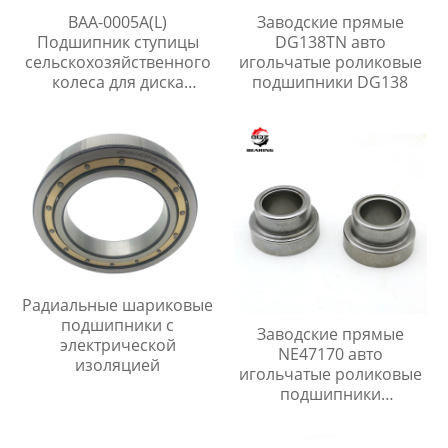
BAA-0005A(L)
Заводские прямые
Подшипник ступицы
DG138TN авто
сельскохозяйственного
игольчатые роликовые
колеса для диска
подшипники DG138
бороны
Радиальные шариковые
подшипники с
Заводские прямые
электрической
NE47170 авто
изоляцией
игольчатые роликовые
подшипники
7700769075,F-89628.1
для Renault Fiat