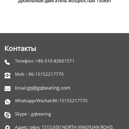
Дизельный двигатель мощностью 150кВт
Контакты
Телефон: +86-510-82601571

Mob：86-15152217770

gq@gqbearing.com
Email:

Whatsapp/Wachat:86-15152217770

Skype：gqbearing

Адрес: офис 1515,650 NORTH XINGYUAN ROAD,
