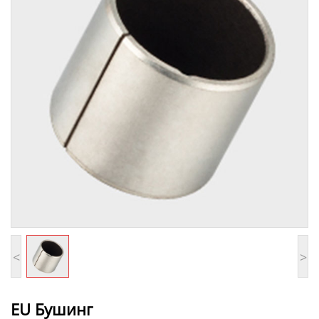
<
>
ЕU Бушинг