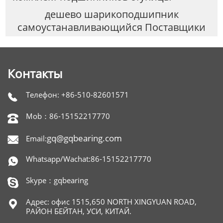
дешево шарикоподшипник
самоустанавливающийся Поставщики
Контакты
Телефон: +86-510-82601571

Mob：86-15152217770

gq@gqbearing.com
Email:

Whatsapp/Wachat:86-15152217770

Skype：gqbearing

Адрес: офис 1515,650 NORTH XINGYUAN ROAD,

РАЙОН БЕЙТАН, УСИ, КИТАЙ.