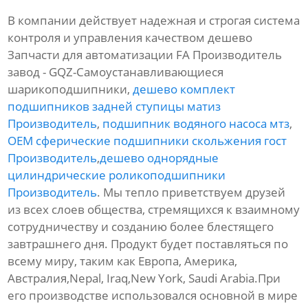
В компании действует надежная и строгая система
контроля и управления качеством дешево
Запчасти для автоматизации FA Производитель
завод - GQZ-Самоустанавливающиеся
шарикоподшипники,
дешево комплект
подшипников задней ступицы матиз
Производитель
,
подшипник водяного насоса мтз
,
OEM сферические подшипники скольжения гост
Производитель
,
дешево однорядные
цилиндрические роликоподшипники
Производитель
. Мы тепло приветствуем друзей
из всех слоев общества, стремящихся к взаимному
сотрудничеству и созданию более блестящего
завтрашнего дня. Продукт будет поставляться по
всему миру, таким как Европа, Америка,
Австралия,Nepal, Iraq,New York, Saudi Arabia.При
его производстве использовался основной в мире