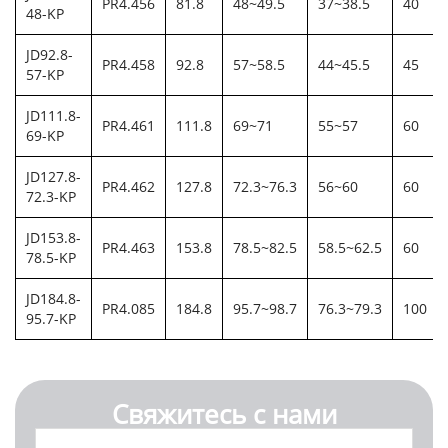
PR4.456
81.8
48~49.5
37~38.5
40
48-KP
JD92.8-
PR4.458
92.8
57~58.5
44~45.5
45
57-KP
JD111.8-
PR4.461
111.8
69~71
55~57
60
69-KP
JD127.8-
PR4.462
127.8
72.3~76.3
56~60
60
72.3-KP
JD153.8-
PR4.463
153.8
78.5~82.5
58.5~62.5
60
78.5-KP
JD184.8-
PR4.085
184.8
95.7~98.7
76.3~79.3
100
95.7-KP
Свяжитесь с нами