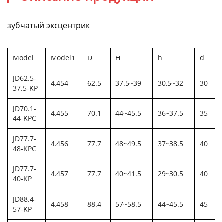
зубчатый эксцентрик
Model
Model1
D
H
h
d
JD62.5-
4.454
62.5
37.5~39
30.5~32
30
37.5-KP
JD70.1-
4.455
70.1
44~45.5
36~37.5
35
44-KPC
JD77.7-
4.456
77.7
48~49.5
37~38.5
40
48-KPC
JD77.7-
4.457
77.7
40~41.5
29~30.5
40
40-KP
JD88.4-
4.458
88.4
57~58.5
44~45.5
45
57-KP