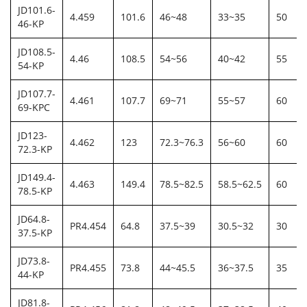
JD101.6-
4.459
101.6
46~48
33~35
50
46-KP
JD108.5-
4.46
108.5
54~56
40~42
55
54-KP
JD107.7-
4.461
107.7
69~71
55~57
60
69-KPC
JD123-
4.462
123
72.3~76.3
56~60
60
72.3-KP
JD149.4-
4.463
149.4
78.5~82.5
58.5~62.5
60
78.5-KP
JD64.8-
PR4.454
64.8
37.5~39
30.5~32
30
37.5-KP
JD73.8-
PR4.455
73.8
44~45.5
36~37.5
35
44-KP
JD81.8-