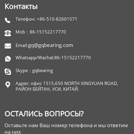
Контакты
Телефон: +86-510-82601571

Mob：86-15152217770

gq@gqbearing.com
Email:

Whatsapp/Wachat:86-15152217770

Skype：gqbearing

Адрес: офис 1515,650 NORTH XINGYUAN ROAD,

РАЙОН БЕЙТАН, УСИ, КИТАЙ.
ОСТАЛИСЬ ВОПРОСЫ?
Оставьте нам Ваш номер телефона и мы ответим
на них