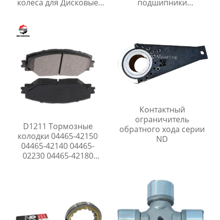
колеса для Дисковые
подшипники
бороны
5131.64,513164,DS759.03
Контактный
ограничитель
D1211 Тормозные
обратного хода серии
колодки 04465-42150
ND
04465-42140 04465-
02230 04465-42180
04465-42190