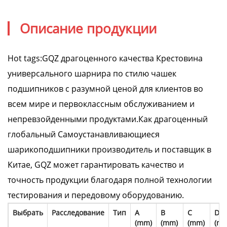
Описание продукции
Hot tags:GQZ драгоценного качества Крестовина
универсального шарнира по стилю чашек
подшипников с разумной ценой для клиентов во
всем мире и первоклассным обслуживанием и
непревзойденными продуктами.Как драгоценный
глобальный Самоустанавливающиеся
шарикоподшипники производитель и поставщик в
Китае, GQZ может гарантировать качество и
точность продукции благодаря полной технологии
тестирования и передовому оборудованию.
Выбрать
Расследование
Тип
A
B
C
D
(mm)
(mm)
(mm)
(m