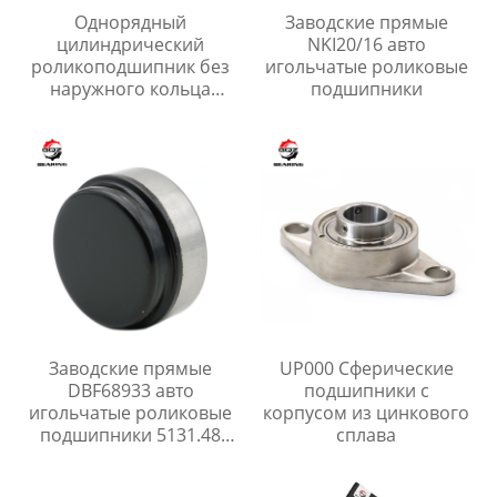
Однорядный
Заводские прямые
цилиндрический
NKI20/16 авто
роликоподшипник без
игольчатые роликовые
наружного кольца
подшипники
RSL18 23
Заводские прямые
UP000 Сферические
DBF68933 авто
подшипники с
игольчатые роликовые
корпусом из цинкового
подшипники 5131.48
сплава
513148 для peugeot 405