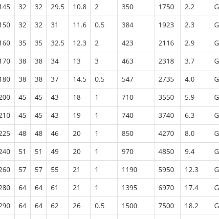
145
32
32
29.5
10.8
2
350
1750
2.2
G
150
32
32
31
11.6
0.5
384
1923
2.3
G
160
35
35
32.5
12.3
2
423
2116
2.9
G
170
38
38
34
13
3
463
2318
3.7
G
180
38
38
37
14.5
0.5
547
2735
4.0
G
200
45
45
43
18
1
710
3550
5.9
G
210
45
45
43
19
1
740
3740
6.3
G
225
48
48
46
20
1
850
4270
8.0
G
240
51
51
49
20
1
970
4850
9.4
G
260
57
57
55
21
1
1190
5950
12.3
G
280
64
64
61
21
1
1395
6970
17.4
G
290
64
64
62
26
0.5
1500
7500
18.2
G