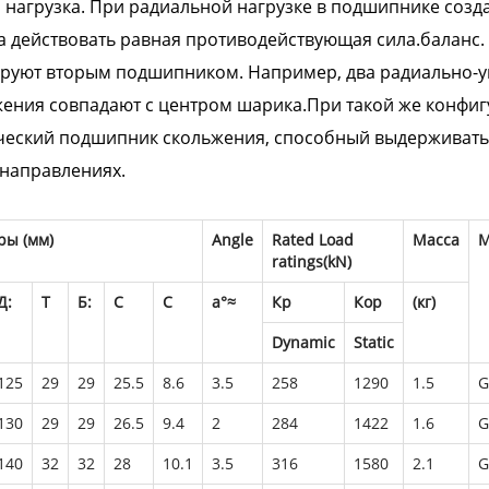
 нагрузка. При радиальной нагрузке в подшипнике созда
 действовать равная противодействующая сила.баланс.
ируют вторым подшипником. Например, два радиально-
ения совпадают с центром шарика.При такой же конфи
еский подшипник скольжения, способный выдерживать 
направлениях.
ры (мм)
Angle
Rated Load
Масса
M
ratings(kN)
Д:
Т
Б:
С
С
a°≈
Кр
Кор
(кг)
Dynamic
Static
125
29
29
25.5
8.6
3.5
258
1290
1.5
G
130
29
29
26.5
9.4
2
284
1422
1.6
G
140
32
32
28
10.1
3.5
316
1580
2.1
G