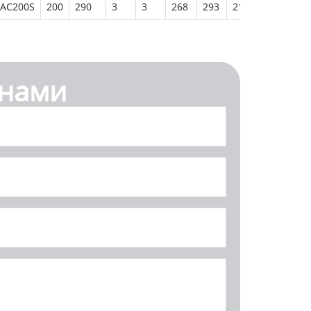
AC200S
200
290
3
3
268
293
215.5
244
 нами