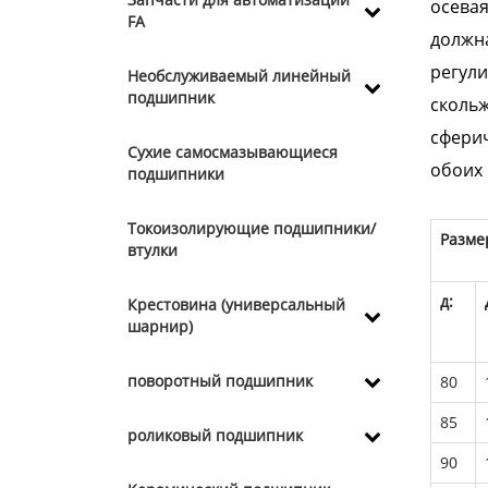
осевая
FA
должна
регул
Необслуживаемый линейный
подшипник
скольж
сферич
Сухие самосмазывающиеся
обоих 
подшипники
Токоизолирующие подшипники/
Разме
втулки
д:
Крестовина (универсальный
шарнир)
поворотный подшипник
80
85
роликовый подшипник
90