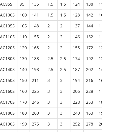
AC95S
95
135
1.5
1.5
124
138
118
350
1
AC100S
100
141
1.5
1.5
128
142
109.5
123
1
AC105S
105
148
2
2
137
144
112.5
128
AC110S
110
155
2
2
146
162
115.5
135
AC120S
120
168
2
2
155
172
129.5
145
AC130S
130
188
2.5
2.5
174
192
138
158
2
AC140S
140
198
2.5
2.5
187
202
149.5
171
2
AC150S
150
211
3
3
194
216
160
184
AC160S
160
225
3
3
206
228
173
195
AC170S
170
246
3
3
228
253
188.5
208
AC180S
180
260
3
3
240
163
195
220
AC190S
190
275
3
3
252
278
206
226