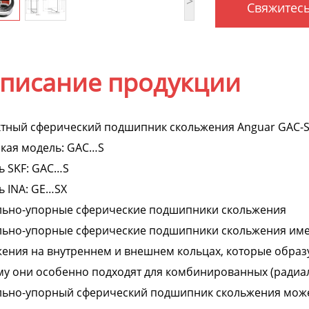
>
Свяжитесь
писание продукции
тный сферический подшипник скольжения Anguar GAC-S
кая модель: GAC…S
ь SKF: GAC…S
 INA: GE…SX
льно-упорные сферические подшипники скольжения
льно-упорные сферические подшипники скольжения име
ения на внутреннем и внешнем кольцах, которые образу
у они особенно подходят для комбинированных (радиал
льно-упорный сферический подшипник скольжения може