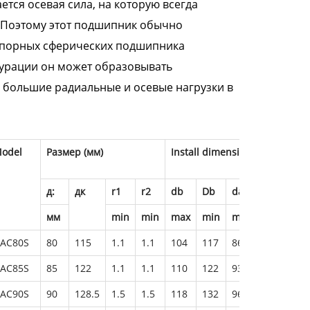
ется осевая сила, на которую всегда
 Поэтому этот подшипник обычно
упорных сферических подшипника
гурации он может образовывать
большие радиальные и осевые нагрузки в
odel
Размер (мм)
Install dimension(mm)
д:
дк
r1
r2
db
Db
da
Da
r
мм
min
min
max
min
max
min
AC80S
80
115
1.1
1.1
104
117
86
99
1
AC85S
85
122
1.1
1.1
110
122
93.5
107.5
1
AC90S
90
128.5
1.5
1.5
118
132
96.5
112
1