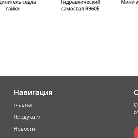
дравлический
Мини экскаватор R330
D121
мосвал R960E
колод
04466
3318
04466
Hавигация
главная
О
о
Продукция
Новости