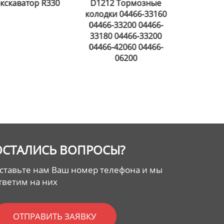
2 Тормозные
Подшипник
Се
ки 04466-33160
автомобильной
-33200 04466-
водяной помпы JWBB
0 04466-33200
-42060 04466-
06200
ОСТАЛИСЬ ВОПРОСЫ?
ставьте нам Ваш номер телефона и мы
тветим на них
ОТПРАВИТЬ ЗАЯВКУ