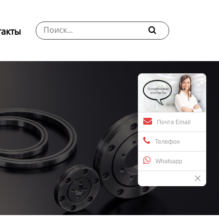
такты

Почта Email
Телефон
Whatsapp