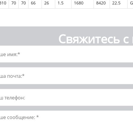
310
70
70
66
26
1.5
1680
8420
22.5
G
Свяжитесь с