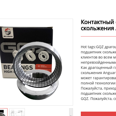
Контактный
скольжения 
Hot tags:GQZ драг
подшипник скольже
клиентов во всем 
непревзойденными
Как драгоценный 
скольжения Anguar
может гарантирова
полной технологии
Пожалуйста, прихо
подшипник скольже
GQZ. Пожалуйста, 