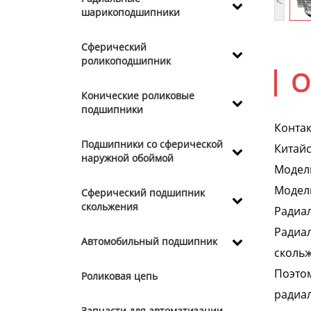
<
шарикоподшипники
Сферический
роликоподшипник
О
Конические роликовые
подшипники
Контак
Подшипники со сферической
Китайс
наружной обоймой
Модел
Модель
Сферический подшипник
скольжения
Радиа
Радиа
Автомобильный подшипник
скольж
Поэтом
Роликовая цепь
радиа
Запчасти для автоматизации