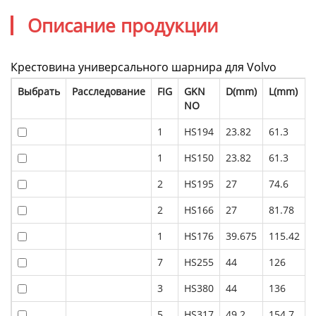
Описание продукции
Крестовина универсального шарнира для Volvo
Выбрать
Расследование
FIG
GKN
D(mm)
L(mm)
NO
1
HS194
23.82
61.3
1
HS150
23.82
61.3
2
HS195
27
74.6
2
HS166
27
81.78
1
HS176
39.675
115.42
7
HS255
44
126
3
HS380
44
136
5
HS317
49.2
154.7