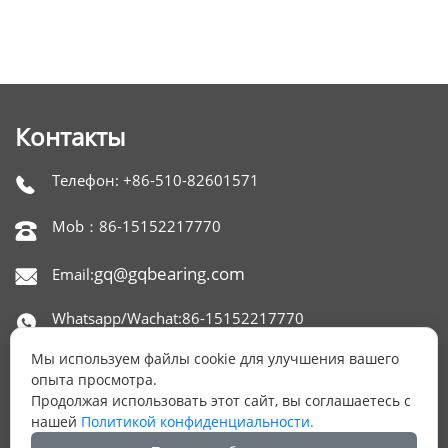
Контакты
Телефон: +86-510-82601571

Mob：86-15152217770

gq@gqbearing.com
Email:

Whatsapp/Wachat:86-15152217770

Мы используем файлы cookie для улучшения вашего
Skype：gqbearing

опыта просмотра.
Продолжая использовать этот сайт, вы соглашаетесь с
Адрес: офис 1515,650 NORTH XINGYUAN ROAD,

нашей
Политикой конфиденциальности.
РАЙОН БЕЙТАН, УСИ, КИТАЙ.