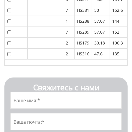
7
HS381
50
152.6
1
HS288
57.07
144
7
HS289
57.07
152
2
HS179
30.18
106.3
2
HS316
47.6
135
Свяжитесь с нами