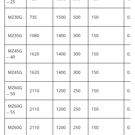
̶ 25
MZ30G
735
1500
500
150
0. 
MZ35G
1080
1400
300
150
0. 4
MZ45G
1620
1400
300
150
0. 
̶ 40
MZ45G
1620
1400
300
150
0. 
MZ60G
2110
1200
250
150
0. 9
̶ 50
MZ60G
2110
1200
250
150
0. 9
̶ 55
MZ60G
2110
1200
250
150
0. 9