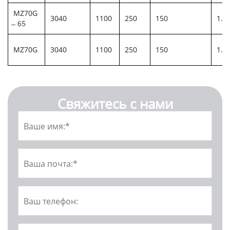
MZ70G
3040
1100
250
150
1. 
̶ 65
MZ70G
3040
1100
250
150
1. 
Свяжитесь с нами