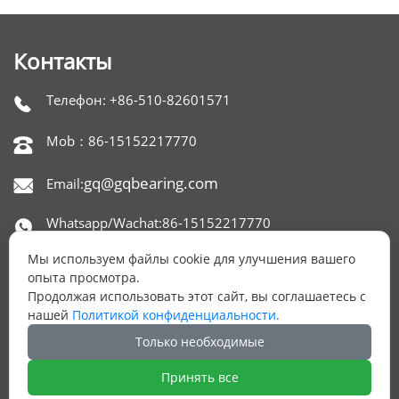
Контакты
Телефон: +86-510-82601571

Mob：86-15152217770

gq@gqbearing.com
Email:

Whatsapp/Wachat:86-15152217770

Мы используем файлы cookie для улучшения вашего
Skype：gqbearing

опыта просмотра.
Продолжая использовать этот сайт, вы соглашаетесь с
Адрес: офис 1515,650 NORTH XINGYUAN ROAD,

нашей
Политикой конфиденциальности.
РАЙОН БЕЙТАН, УСИ, КИТАЙ.
Только необходимые
Принять все
ОСТАЛИСЬ ВОПРОСЫ?