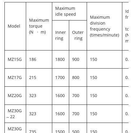
Maximum
Idli
idle speed
Maximum
fric
Maximum
division
Model
torque
frequency
tor
(N · m)
Inner
Outer
(times/minute)
(N
ring
ring
m)
MZ15G
186
1800
900
150
0. 2
MZ17G
215
1700
800
150
0. 2
MZ20G
323
1600
700
150
0. 
MZ30G
323
1600
700
150
0. 
̶ 22
MZ30G
735
1500
500
150
0. 