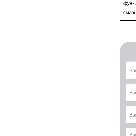
функ
смаз