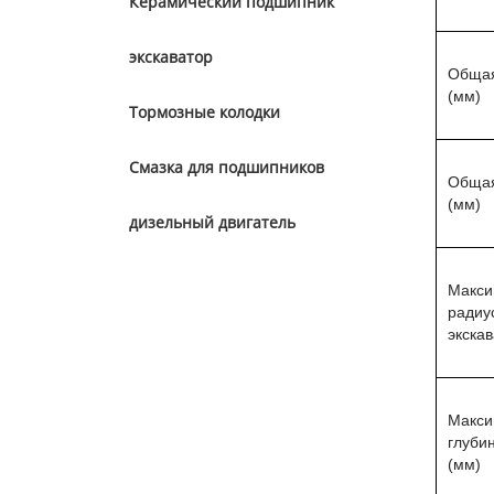
Керамический подшипник
экскаватор
Общая
(мм)
Тормозные колодки
Смазка для подшипников
Общая
(мм)
дизельный двигатель
Макси
радиу
экскав
Макси
глуби
(мм)