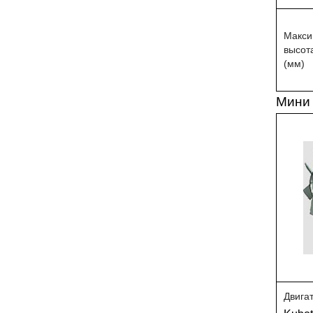
Макси
высот
(мм)
Мини 
Двига