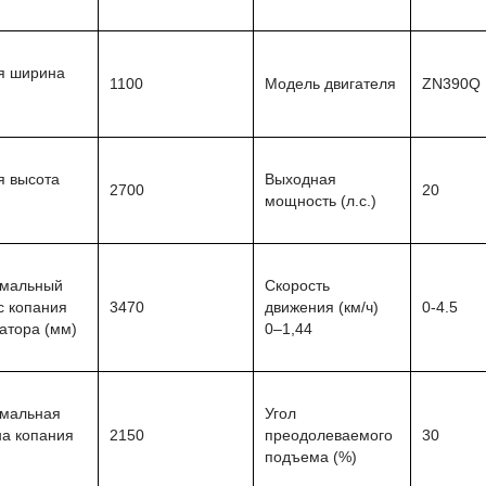
 ширина
1100
Модель двигателя
ZN390Q
 высота
Выходная
2700
20
мощность (л.с.)
мальный
Скорость
с копания
3470
движения (км/ч)
0-4.5
атора (мм)
0–1,44
мальная
Угол
на копания
2150
преодолеваемого
30
подъема (%)