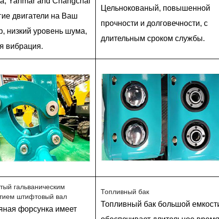
a, Yanmar and Changchai
Цельнокованый, повышенной
гие двигатели на Ваш
прочности и долговечности, с
, низкий уровень шума,
длительным сроком службы.
я вибрация.
тый гальваническим
Топливный бак
тием штифтовый вал
Топливный бак большой емкост
яная форсунка имеет