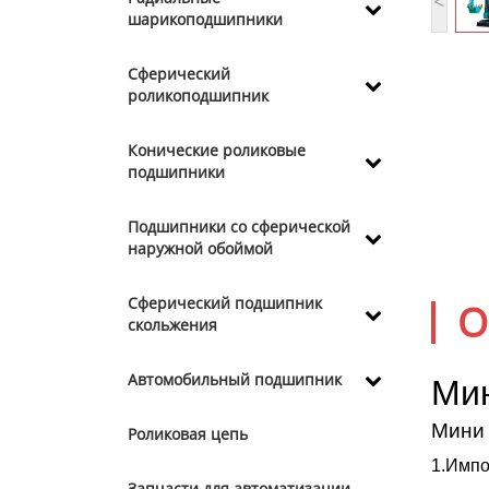
<
шарикоподшипники
Сферический
роликоподшипник
Конические роликовые
подшипники
Подшипники со сферической
наружной обоймой
Сферический подшипник
О
скольжения
Автомобильный подшипник
Ми
Мини 
Роликовая цепь
1.Импо
Запчасти для автоматизации