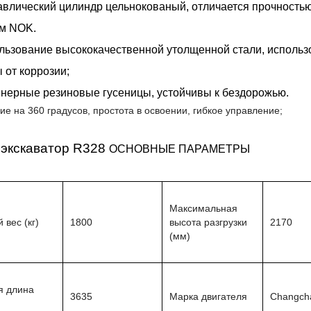
авлический цилиндр цельнокованый, отличается прочность
м NOK.
льзование высококачественной утолщенной стали, использ
 от коррозии;
нерные резиновые гусеницы, устойчивы к бездорожью.
е на 360 градусов, простота в освоении, гибкое управление;
экскаватор R328
ОСНОВНЫЕ ПАРАМЕТРЫ
Максимальная
вес (кг)
1800
высота разгрузки
2170
(мм)
 длина
3635
Марка двигателя
Changch