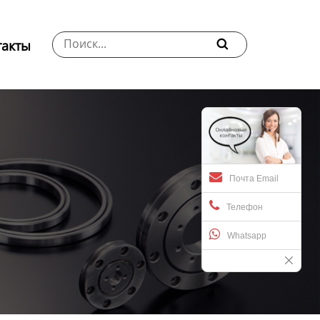
такты

Почта Email
Телефон
Whatsapp