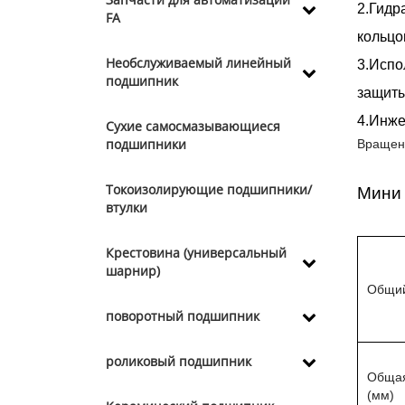
2.Гидр
FA
кольцо
Необслуживаемый линейный
3.Испо
подшипник
защиты
4.Инже
Сухие самосмазывающиеся
подшипники
Вращени
Токоизолирующие подшипники/
Мини 
втулки
Крестовина (универсальный
шарнир)
Общий 
поворотный подшипник
роликовый подшипник
Общая
(мм)