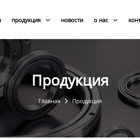
я
продукция
новости
о нас
кон


Продукция
Главная
Продукция
