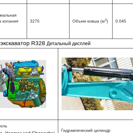
мальная
3
а копания
3275
Объем ковша (м
)
0.045
экскаватор R328
Детальный дисплей
тель
Гидравлический цилиндр