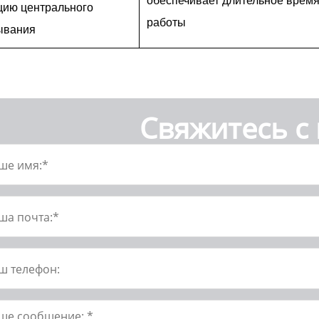
обеспечивает длительное врем
цию центрального
работы
ывания
Свяжитесь с