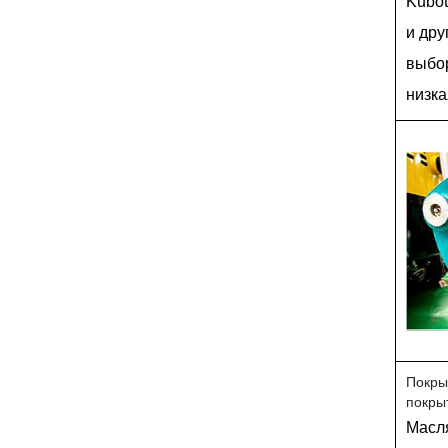
Kubot
и дру
выбор
низка
Покры
покры
Масл