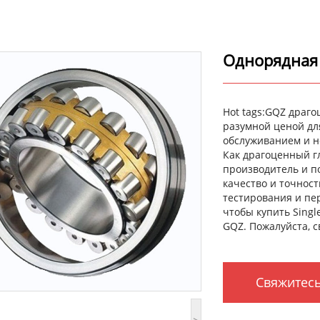
Однорядная 
Hot tags:GQZ драгоц
разумной ценой дл
обслуживанием и 
Как драгоценный гл
производитель и п
качество и точнос
тестирования и пе
чтобы купить Singl
GQZ. Пожалуйста, 
Свяжитесь