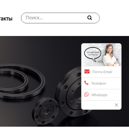
такты

Почта Email
Телефон
Whatsapp