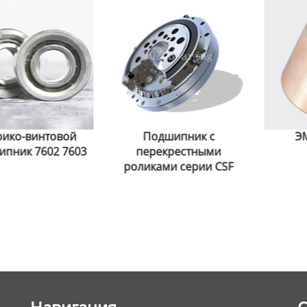
овой
Подшипник с
ЭМП Бушин
2 7603
перекрестными
роликами серии CSF