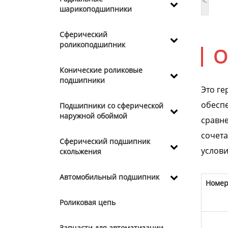
<
шарикоподшипники
Сферический
роликоподшипник
О
Конические роликовые
подшипники
Это г
обесп
Подшипники со сферической
наружной обоймой
сравн
сочета
Сферический подшипник
услови
скольжения
Автомобильный подшипник
Номер
Роликовая цепь
Запчасти для автоматизации