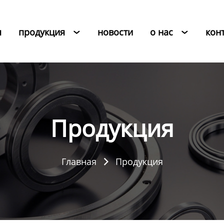
я
продукция
новости
о нас
кон


Продукция
Главная
Продукция
