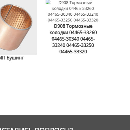
D908 Тормозные
колодки 04465-33260
04465-30340 04465-
33240 04465-33250
04465-33320
г
Серия 23000