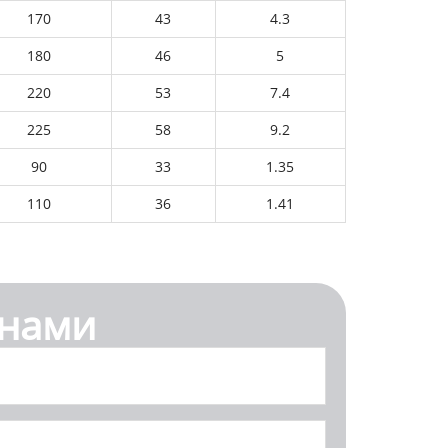
170
43
4.3
180
46
5
220
53
7.4
225
58
9.2
90
33
1.35
110
36
1.41
 нами