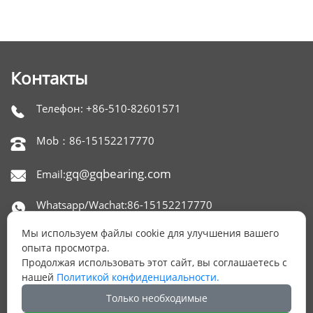
Контакты
Телефон: +86-510-82601571

Mob：86-15152217770

gq@gqbearing.com
Email:

Whatsapp/Wachat:86-15152217770

Мы используем файлы cookie для улучшения вашего
Skype：gqbearing

опыта просмотра.
Продолжая использовать этот сайт, вы соглашаетесь с
Адрес: офис 1515,650 NORTH XINGYUAN ROAD,

нашей
Политикой конфиденциальности.
РАЙОН БЕЙТАН, УСИ, КИТАЙ.
Только необходимые