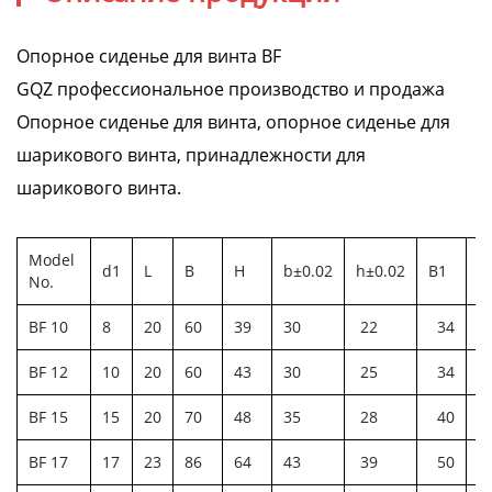
Опорное сиденье для винта BF
GQZ профессиональное производство и продажа
Опорное сиденье для винта, опорное сиденье для
шарикового винта, принадлежности для
шарикового винта.
Model
d1
L
B
H
b±0.02
h±0.02
B1
H
No.
BF 10
8
20
60
39
30
22
34
3
BF 12
10
20
60
43
30
25
34
3
BF 15
15
20
70
48
35
28
40
3
BF 17
17
23
86
64
43
39
50
5