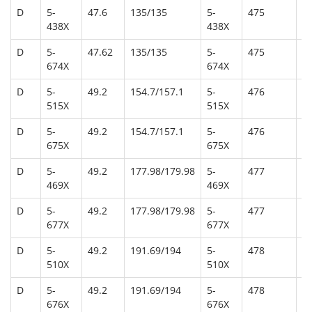
D
5-
47.6
135/135
5-
475
438X
438X
D
5-
47.62
135/135
5-
475
674X
674X
D
5-
49.2
154.7/157.1
5-
476
515X
515X
D
5-
49.2
154.7/157.1
5-
476
675X
675X
D
5-
49.2
177.98/179.98
5-
477
U
469X
469X
D
5-
49.2
177.98/179.98
5-
477
677X
677X
D
5-
49.2
191.69/194
5-
478
U
510X
510X
D
5-
49.2
191.69/194
5-
478
676X
676X