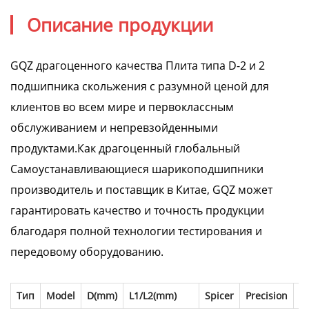
Описание продукции
GQZ драгоценного качества Плита типа D-2 и 2
подшипника скольжения с разумной ценой для
клиентов во всем мире и первоклассным
обслуживанием и непревзойденными
продуктами.Как драгоценный глобальный
Самоустанавливающиеся шарикоподшипники
производитель и поставщик в Китае, GQZ может
гарантировать качество и точность продукции
благодаря полной технологии тестирования и
передовому оборудованию.
Тип
Model
D(mm)
L1/L2(mm)
Spicer
Precision
G