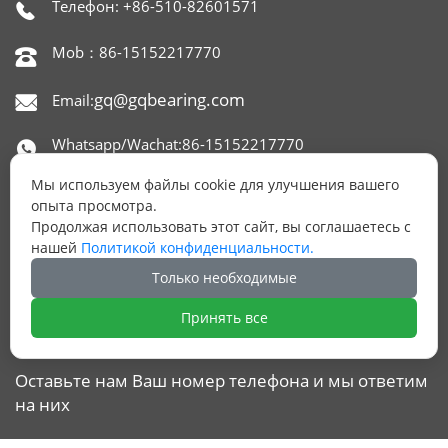
Телефон: +86-510-82601571

Mob：86-15152217770

gq@gqbearing.com
Email:

Whatsapp/Wachat:86-15152217770

Мы используем файлы cookie для улучшения вашего
Skype：gqbearing

опыта просмотра.
Продолжая использовать этот сайт, вы соглашаетесь с
Адрес: офис 1515,650 NORTH XINGYUAN ROAD,

нашей
Политикой конфиденциальности.
РАЙОН БЕЙТАН, УСИ, КИТАЙ.
Только необходимые
Принять все
ОСТАЛИСЬ ВОПРОСЫ?
Оставьте нам Ваш номер телефона и мы ответим
на них