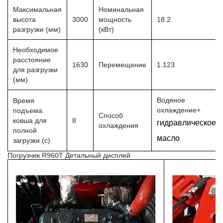
Максимальная
Номинальная
высота
3000
мощность
18.2
разгрузки (мм)
(кВт)
Необходимое
расстояние
1630
Перемещение
1.123
для разгрузки
(мм)
Водяное
Время
охлаждение+
подъема
Способ
ковша для
8
гидравлическое
охлаждения
полной
масло
загрузки (с)
Погрузчик R960T Детальный дисплей