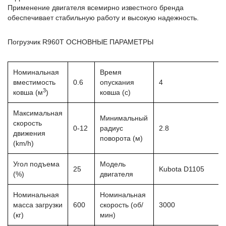
Применение двигателя всемирно известного бренда
обеспечивает стабильную работу и высокую надежность.
Погрузчик R960T ОСНОВНЫЕ ПАРАМЕТРЫ
Номинальная
Время
вместимость
0.6
опускания
4
3
ковша (м
)
ковша (с)
Максимальная
Минимальный
скорость
0-12
радиус
2.8
движения
поворота (м)
(km/h)
Угол подъема
Модель
25
Kubota D1105
(%)
двигателя
Номинальная
Номинальная
масса загрузки
600
скорость (об/
3000
(кг)
мин)