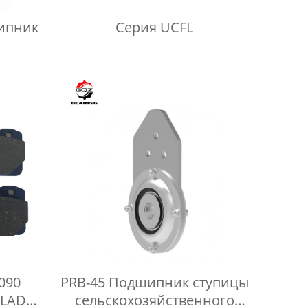
ипник
Серия UCFL
ного
ороны
090
PRB-45 Подшипник ступицы
 LADA
сельскохозяйственного