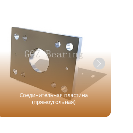
Соединительная пластина
Д
(прямоугольная)