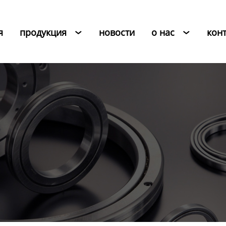
я
продукция
новости
о нас
кон

