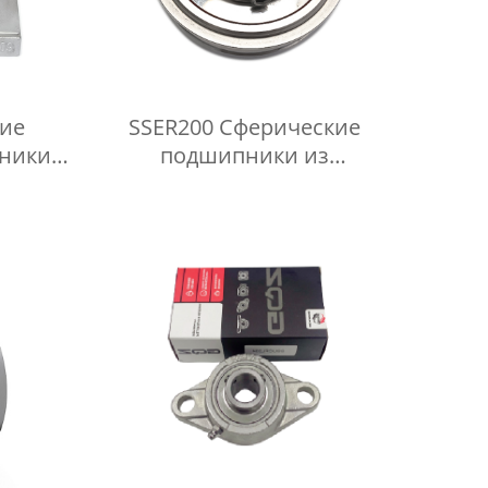
ие
SSER200 Сферические
ники в
подшипники из
еющей
нержавеющей стали