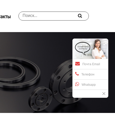
такты

Почта Email
Телефон
Whatsapp