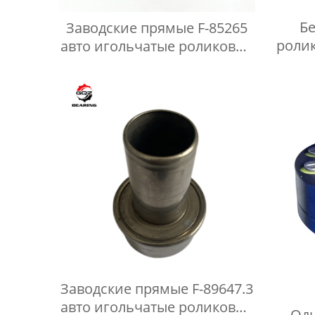
Б
Заводские прямые F-85265
роли
авто игольчатые роликовые
м
подшипники
FC35354,HK152115RS
Заводские прямые F-89647.3
авто игольчатые роликовые
Одн