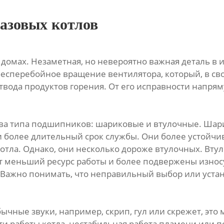
азовых котлов
 домах. Незаметная, но невероятно важная деталь в 
бесперебойное вращение вентилятора, который, в с
твода продуктов горения. От его исправности напрям
 два типа подшипников: шариковые и втулочные. Ша
 более длительный срок службы. Они более устойчи
отла. Однако, они несколько дороже втулочных. Вту
т меньший ресурс работы и более подвержены износ
 Важно понимать, что неправильный выбор или уста
бычные звуки, например, скрип, гул или скрежет, эт
и работы котла, нестабильная работа пламени или по