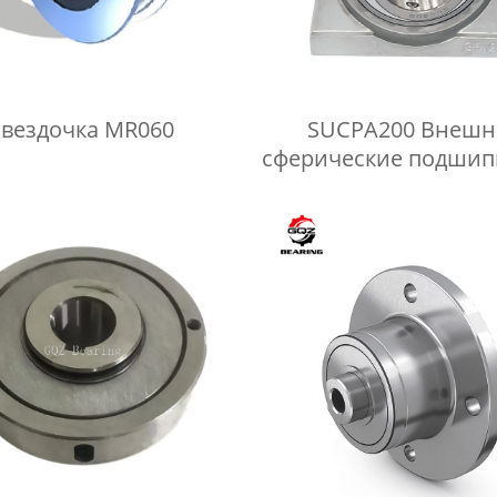
звездочка MR060
SUCPA200 Внешн
сферические подшип
корпусе из нержав
стали