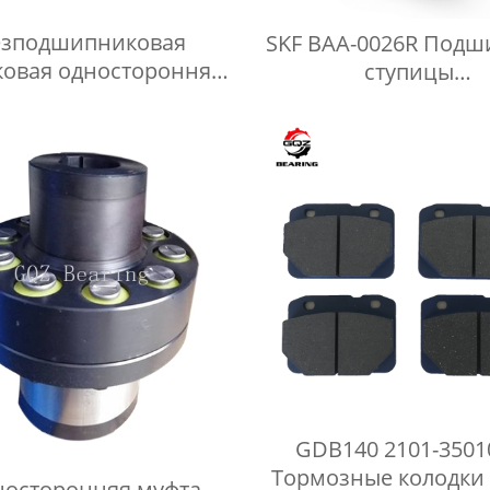
езподшипниковая
SKF BAA-0026R Подш
ковая односторонняя
ступицы
уфта серии GC-C
сельскохозяйствен
колеса для диска б
GDB140 2101-3501
Тормозные колодки
осторонняя муфта