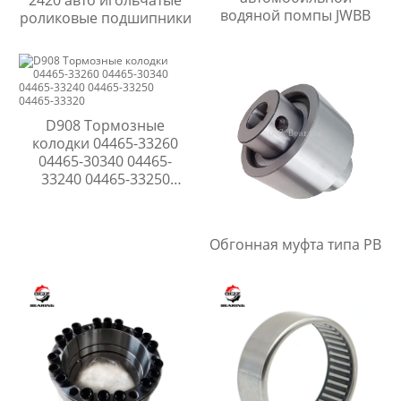
2420 авто игольчатые
водяной помпы JWBB
роликовые подшипники
D908 Тормозные
колодки 04465-33260
04465-30340 04465-
33240 04465-33250
04465-33320
Обгонная муфта типа PB