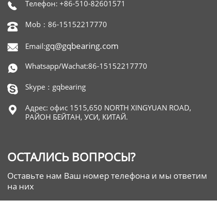
Телефон: +86-510-82601571

Mob：86-15152217770

gq@gqbearing.com
Email:

Whatsapp/Wachat:86-15152217770

Skype：gqbearing

Адрес: офис 1515,650 NORTH XINGYUAN ROAD,

РАЙОН БЕЙТАН, УСИ, КИТАЙ.
ОСТАЛИСЬ ВОПРОСЫ?
Оставьте нам Ваш номер телефона и мы ответим
на них