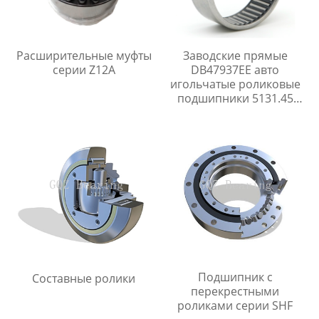
Расширительные муфты
Заводские прямые
серии Z12A
DB47937EE авто
игольчатые роликовые
подшипники 5131.45
513145 для peugeot 306
Подшипник с
Составные ролики
перекрестными
роликами серии SHF