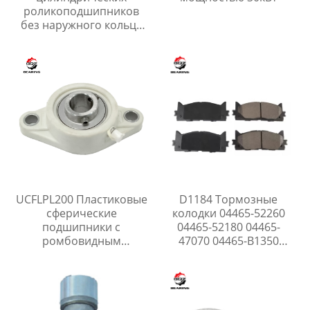
роликоподшипников
без наружного кольца
RSL18 50
UCFLPL200 Пластиковые
D1184 Тормозные
сферические
колодки 04465-52260
подшипники с
04465-52180 04465-
ромбовидным
47070 04465-B1350
корпусом
04465-0W141 04465-
52320 04465-0W140
04465-47060 04465-
YZZE3 04465-AZ113