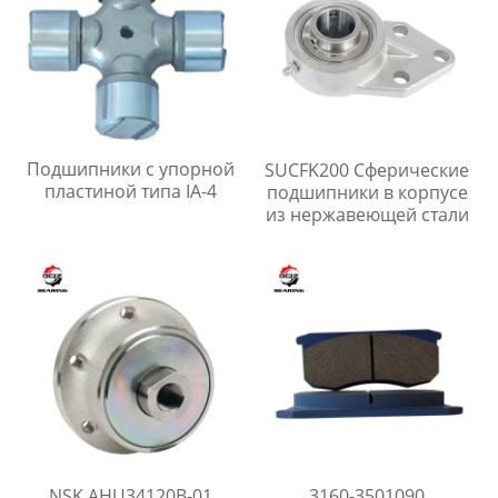
04465-47100 04465-
47090 04465-
47080 Compatible with
Toyoto
Подшипники с упорной
SUCFK200 Сферические
пластиной типа IA-4
подшипники в корпусе
из нержавеющей стали
NSK AHU34120B-01
3160-3501090