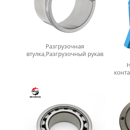
Разгрузочная
втулка,Разгрузочный рукав
Н
конт
обрат