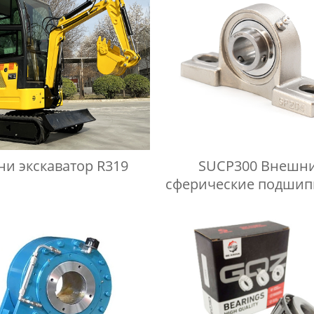
и экскаватор R319
SUCP300 Внешн
сферические подшип
корпусе из нержав
стали