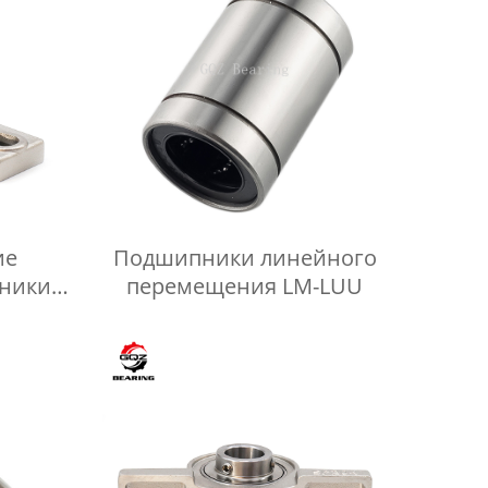
ие
Подшипники линейного
ники в
перемещения LM-LUU
еющей