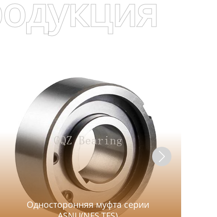
родукция
Односторонняя муфта серии
ASNU(NFS,TFS)