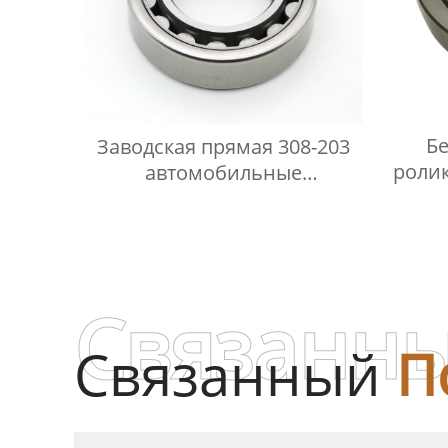
Б
Заводская прямая 308-203
роли
автомобильные
м
цилиндрические роликовые
подшипники 520228,F-
43710.1,F19066
Связанны
Связанный
П