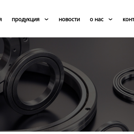
я
продукция
новости
о нас
кон

