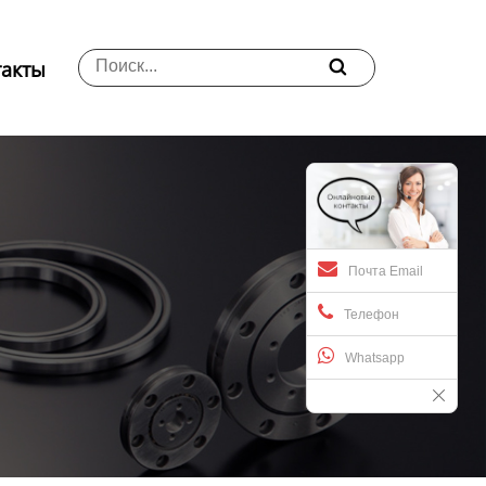
такты

Почта Email
Телефон
Whatsapp