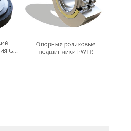
кий
Опорные роликовые
ия GX-
подшипники PWTR