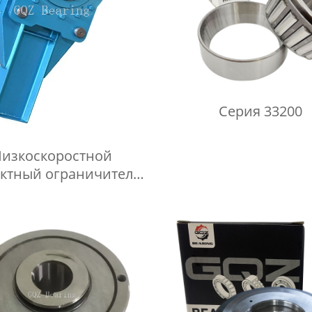
Серия 33200
изкоскоростной
актный ограничитель
ного хода серии DSN