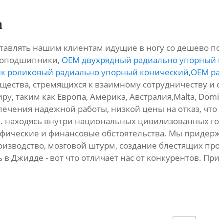
а
ставлять нашим клиентам идущие в ногу со дешево 
коподшипники,
OEM двухрядный радиально упорный
к роликовый радиально упорный конический
,
OEM р
бщества, стремящихся к взаимному сотрудничеству и
ру, таким как Европа, Америка, Австралия,Malta, Domi
ечения надежной работы, низкой цены на отказ, что
. находясь внутри национальных цивилизованных го
афические и финансовые обстоятельства. Мы приде
зводство, мозговой штурм, создание блестящих прод
 в Джидде - вот что отличает нас от конкурентов. Пр