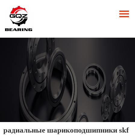
Главная
Продукция
Новости
О нас
Контакты
радиальные шарикоподшипники skf