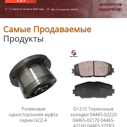
Самые Продаваемые
Продукты
Роликовая
D1210 Тормозные
односторонняя муфта
колодки 04465-02220
серии GCZ-A
04465-02170 04465-
42160 04465-YZZR3