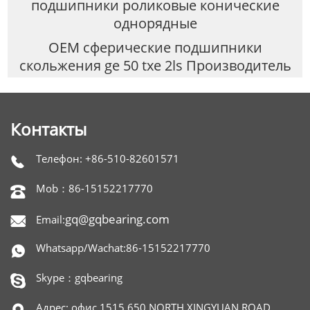
подшипники роликовые конические
однорядные
OEM сферические подшипники
скольжения ge 50 txe 2ls Производитель
Контакты
Телефон: +86-510-82601571

Mob：86-15152217770

gq@gqbearing.com
Email:

Whatsapp/Wachat:86-15152217770

Skype：gqbearing

Адрес: офис 1515,650 NORTH XINGYUAN ROAD,