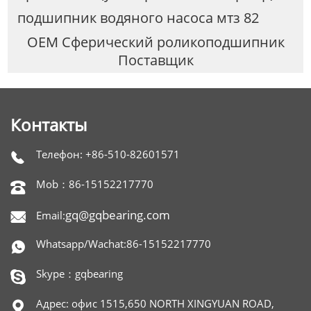
подшипник водяного насоса мтз 82
OEM Сферический роликоподшипник
Поставщик
Контакты
Телефон: +86-510-82601571

Mob：86-15152217770

gq@gqbearing.com
Email:

Whatsapp/Wachat:86-15152217770

Skype：gqbearing

Адрес: офис 1515,650 NORTH XINGYUAN ROAD,
