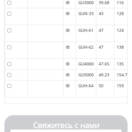
IB
GU3000
39.68
116
IB
GUN-33
43
128
IB
GUH-61
47
124
IB
GUH-62
47
138
IB
GU4000
47.65
135
IB
GU5000
49.23
154.76
IB
GUH-64
50
159
Свяжитесь с нами