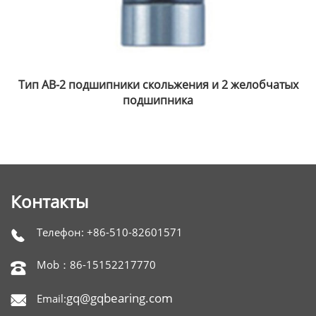
обчатых
Крестовина с двойным универсальным шар
типа J
Контакты
Телефон: +86-510-82601571

Mob：86-15152217770

gq@gqbearing.com
Email:
