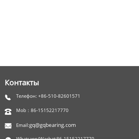
м
Контакты
Телефон: +86-510-82601571

Mob：86-15152217770

gq@gqbearing.com
Email:

Whatsapp/Wachat:86-15152217770