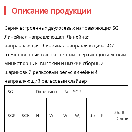
Описание продукции
Серия встроенных двухосевых направляющих SG
Линейная направляющая|Линейная
направляющая|Линейная направляющая–GQZ
отечественный высокоточный сверхмощный легкий
миниатюрный, высокий и низкий сборный
шариковый рельсовый рельс линейный
направляющий рельсовый слайдер
SG
Dimension
Rail SGR
Shaft
SGR
SGB
H
W
W
W₂
dp
P
1
Diamete