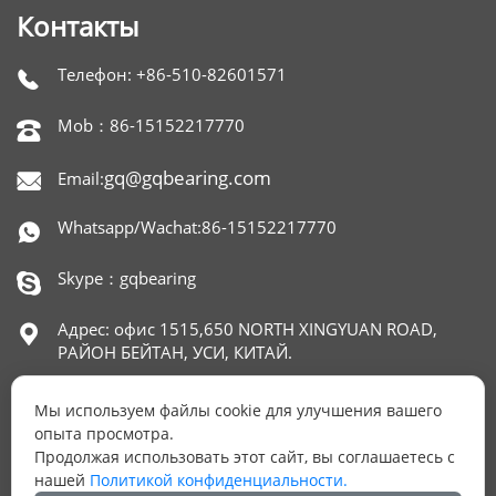
Контакты
Телефон: +86-510-82601571

Mob：86-15152217770

gq@gqbearing.com
Email:

Whatsapp/Wachat:86-15152217770

Skype：gqbearing

Адрес: офис 1515,650 NORTH XINGYUAN ROAD,

РАЙОН БЕЙТАН, УСИ, КИТАЙ.
Мы используем файлы cookie для улучшения вашего
опыта просмотра.
ОСТАЛИСЬ ВОПРОСЫ?
Продолжая использовать этот сайт, вы соглашаетесь с
нашей
Политикой конфиденциальности.
Оставьте нам Ваш номер телефона и мы ответим