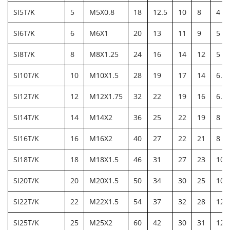
SI5T/K
5
M5X0.8
18
12.5
10
8
4
SI6T/K
6
M6X1
20
13
11
9
5
SI8T/K
8
M8X1.25
24
16
14
12
5
SI10T/K
10
M10X1.5
28
19
17
14
6.5
SI12T/K
12
M12X1.75
32
22
19
16
6.5
SI14T/K
14
M14X2
36
25
22
19
8
SI16T/K
16
M16X2
40
27
22
21
8
SI18T/K
18
M18X1.5
46
31
27
23
10
SI20T/K
20
M20X1.5
50
34
30
25
10
SI22T/K
22
M22X1.5
54
37
32
28
12
SI25T/K
25
M25X2
60
42
30
31
12