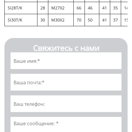
SI28T/K
28
M27X2
66
46
41
35
14
SI30T/K
30
M30X2
70
50
41
37
15
Свяжитесь с нами