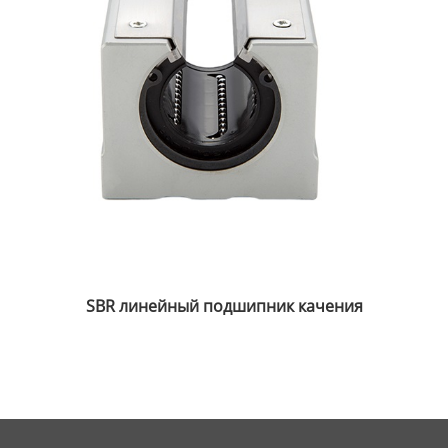
Серия самосмазывающихся шарнирных
подшипников с наружной резьбой SA-T/K