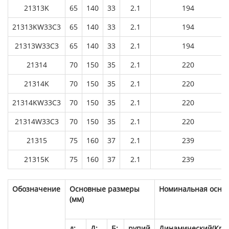
21313K
65
140
33
2.1
194
21313KW33C3
65
140
33
2.1
194
21313W33C3
65
140
33
2.1
194
21314
70
150
35
2.1
220
21314K
70
150
35
2.1
220
21314KW33C3
70
150
35
2.1
220
21314W33C3
70
150
35
2.1
220
21315
75
160
37
2.1
239
21315K
75
160
37
2.1
239
Обозначение
Основные размеры
Номинальная основн
(мм)
д:
Д:
Б:
рупий
Динамический(Кр)