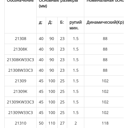
Обозначение
Основные размеры
Номинальная основна
(мм)
д:
Д:
Б:
рупий
Динамический(Кр)
мин.
21308
40
90
23
1.5
88
21308K
40
90
23
1.5
88
21308KW33C3
40
90
23
1.5
88
21308W33C3
40
90
23
1.5
88
21309
45
100
25
1.5
102
21309K
45
100
25
1.5
102
21309KW33C3
45
100
25
1.5
102
21309W33C3
45
100
25
1.5
102
21310
50
110
27
2
118