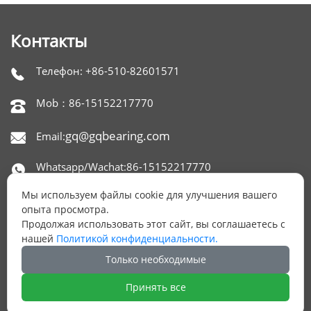
Контакты
Телефон: +86-510-82601571

Mob：86-15152217770

gq@gqbearing.com
Email:

Whatsapp/Wachat:86-15152217770

Мы используем файлы cookie для улучшения вашего
Skype：gqbearing

опыта просмотра.
Продолжая использовать этот сайт, вы соглашаетесь с
Адрес: офис 1515,650 NORTH XINGYUAN ROAD,

нашей
Политикой конфиденциальности.
РАЙОН БЕЙТАН, УСИ, КИТАЙ.
Только необходимые
Принять все
ОСТАЛИСЬ ВОПРОСЫ?