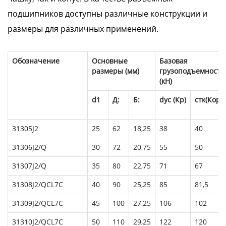
подшипников доступны различные конструкции и
размеры для различных применений.
Обозначение
Основные
Базовая
размеры (мм)
грузоподъемность
(кН)
d1
Д:
Б:
dyc (Кр)
стк(Кор)
31305J2
25
62
18,25
38
40
31306J2/Q
30
72
20,75
55
50
31307J2/Q
35
80
22,75
71
67
31308J2/QCL7C
40
90
25,25
85
81,5
31309J2/QCL7C
45
100
27,25
106
102
31310J2/QCL7C
50
110
29,25
122
120