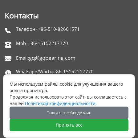
Контакты
Телефон: +86-510-82601571

Mob：86-15152217770

gq@gqbearing.com
Email:

Whatsapp/Wachat:86-15152217770

Мы используем файлы cookie для улучшения вашего
Skype：gqbearing

опыта просмотра.
Продолжая использовать этот сайт, вы соглашаетесь с
Адрес: офис 1515,650 NORTH XINGYUAN ROAD,

нашей
Политикой конфиденциальности.
РАЙОН БЕЙТАН, УСИ, КИТАЙ.
Только необходимые
Принять все
ОСТАЛИСЬ ВОПРОСЫ?