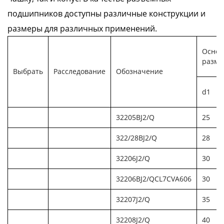
подшипников доступны различные конструкции и
размеры для различных применений.
Осно
разме
Выбрать
Расследование
Обозначение
d1
32205BJ2/Q
25
322/28BJ2/Q
28
32206J2/Q
30
32206BJ2/QCL7CVA606
30
32207J2/Q
35
32208J2/Q
40