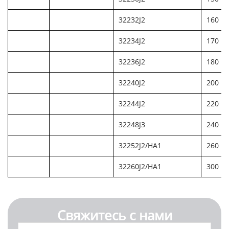
32232J2
160
32234J2
170
32236J2
180
32240J2
200
32244J2
220
32248J3
240
32252J2/HA1
260
32260J2/HA1
300
Свяжитесь с нами