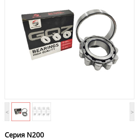
<
>
Серия N200