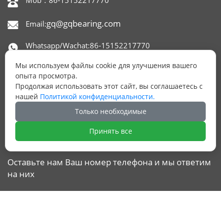
Mob：86-15152217770

gq@gqbearing.com
Email:

Whatsapp/Wachat:86-15152217770

Мы используем файлы cookie для улучшения вашего
Skype：gqbearing

опыта просмотра.
Продолжая использовать этот сайт, вы соглашаетесь с
Адрес: офис 1515,650 NORTH XINGYUAN ROAD,

нашей
Политикой конфиденциальности.
РАЙОН БЕЙТАН, УСИ, КИТАЙ.
Только необходимые
Принять все
ОСТАЛИСЬ ВОПРОСЫ?
Оставьте нам Ваш номер телефона и мы ответим
на них
ОТПРАВИТЬ ЗАЯВКУ