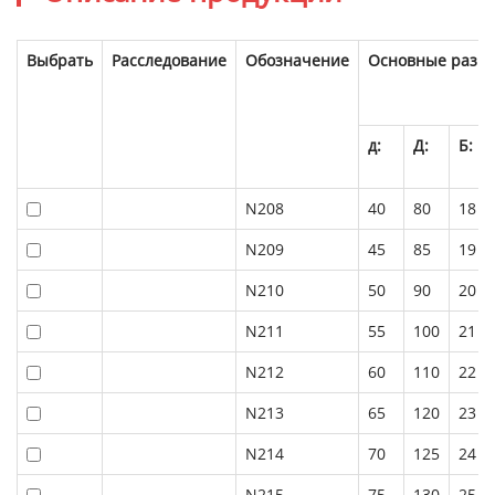
Выбрать
Расследование
Обозначение
Основные разме
д:
Д:
Б:
N208
40
80
18
N209
45
85
19
N210
50
90
20
N211
55
100
21
N212
60
110
22
N213
65
120
23
N214
70
125
24
N215
75
130
25