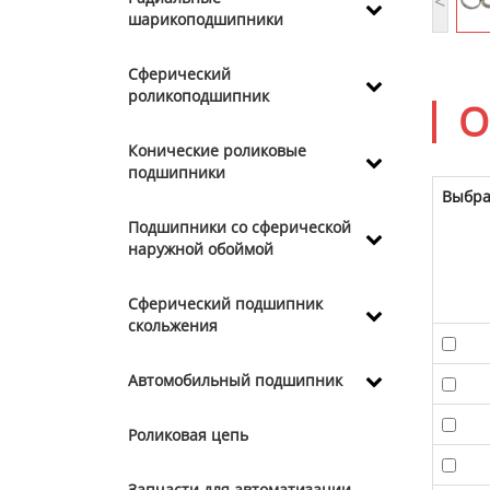
<
шарикоподшипники
Сферический
роликоподшипник
О
Конические роликовые
подшипники
Выбра
Подшипники со сферической
наружной обоймой
Сферический подшипник
скольжения
Автомобильный подшипник
Роликовая цепь
Запчасти для автоматизации