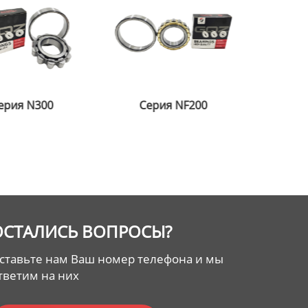
ерия NF200
Серия N2300
Се
ОСТАЛИСЬ ВОПРОСЫ?
ставьте нам Ваш номер телефона и мы
тветим на них