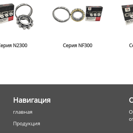
Серия NF300
Серия N300
С
Hавигация
главная
О
о
Продукция