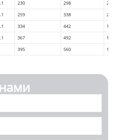
.1
230
298
2200
4000
.1
259
338
2000
3800
.1
334
442
1600
3400
.1
367
492
1200
3000
395
560
1000
2800
 нами