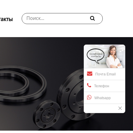
такты

Почта Email
Телефон
Whatsapp