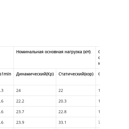
Номинальная основная нагрузка (кН)
Ограниченная
скорость (об/
мин)
s1min
Динамический(Кр)
Статический(кор)
Смазка
Масл
.3
24
22
16000
18000
.6
22.2
20.3
15000
18000
.6
23.7
22.8
10000
14000
.6
23.9
33.1
7500
11000