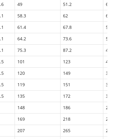
.6
49
51.2
6500
9500
.1
58.3
62
6000
9000
.1
61.4
67.8
5300
8000
.1
64.2
73.6
5000
7500
.1
75.3
87.2
4300
6700
.5
101
123
4000
6300
.5
120
149
3500
5600
.5
119
151
3300
5300
.5
135
172
3000
5000
148
186
2800
4800
169
218
2600
4500
207
265
2400
4300