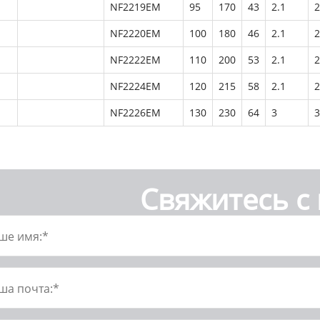
NF2219EM
95
170
43
2.1
2
NF2220EM
100
180
46
2.1
2
NF2222EM
110
200
53
2.1
2
NF2224EM
120
215
58
2.1
2
NF2226EM
130
230
64
3
3
Свяжитесь с