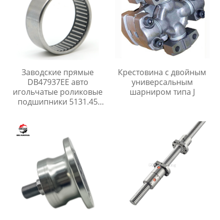
Заводские прямые
Крестовина с двойным
DB47937EE авто
универсальным
игольчатые роликовые
шарниром типа J
подшипники 5131.45
513145 для peugeot 306