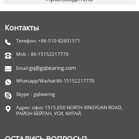
Контакты
Телефон: +86-510-82601571

Mob：86-15152217770

gq@gqbearing.com
Email:

Whatsapp/Wachat:86-15152217770

Skype：gqbearing

Адрес: офис 1515,650 NORTH XINGYUAN ROAD,

РАЙОН БЕЙТАН, УСИ, КИТАЙ.
ОСТАЛИСЬ ВОПРОСЫ?