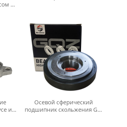
сом из
ва
ие
Осевой сферический
се из
подшипник скольжения GX-
ва
T