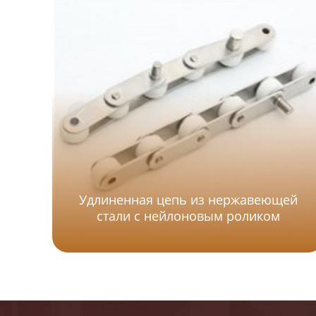
Удлиненная цепь из нержавеющей
стали с нейлоновым роликом