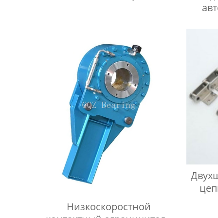
ав
рол
D
Двух
цеп
ст
Низкоскоростной