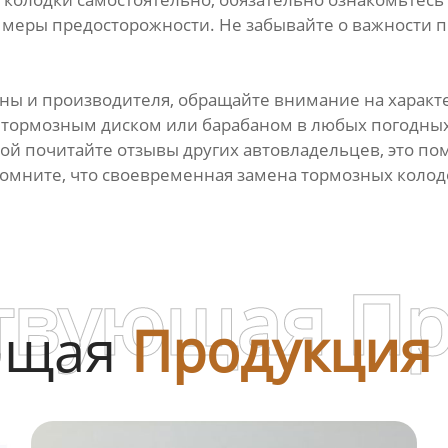
меры предосторожности. Не забывайте о важности п
ны и производителя, обращайте внимание на характ
тормозным диском или барабаном в любых погодных у
кой почитайте отзывы других автовладельцев, это п
мните, что своевременная замена тормозных колодок
твующая П
ющая
Продукция