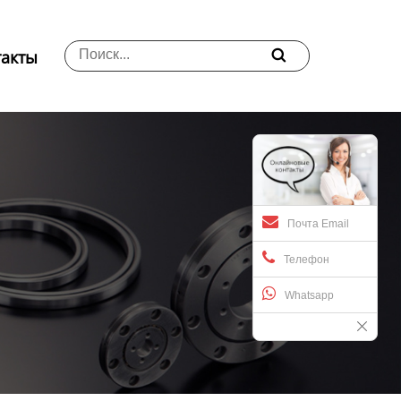
такты

Почта Email
Телефон
Whatsapp