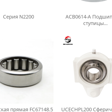
Серия N2200
ACB0614-A Подши
ступицы
сельскохозяйствен
колеса для диска б
ская прямая FC67148.5
UCECHPL200 Сферич