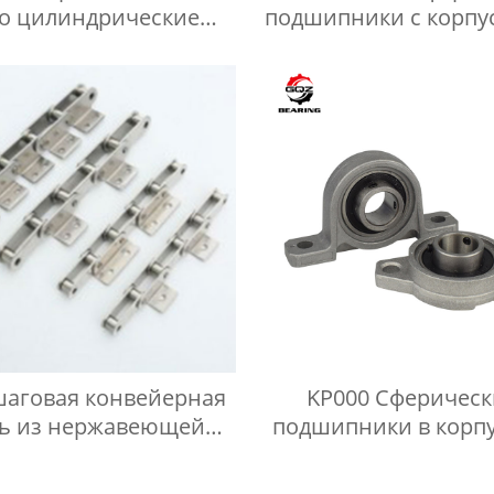
то цилиндрические
подшипники с корпу
иковые подшипники
цинкового спла
B50185 VKBA6681
шаговая конвейерная
KP000 Сферическ
ь из нержавеющей
подшипники в корпу
али с насадкой A2
цинкового спла