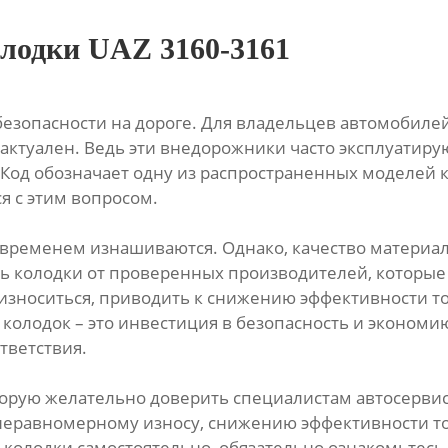
олодки UAZ 3160-3161
безопасности на дороге. Для владельцев автомобиле
актуален. Ведь эти внедорожники часто эксплуатиру
од обозначает одну из распространенных моделей к
я с этим вопросом.
о временем изнашиваются. Однако, качество материал
ь колодки от проверенных производителей, которы
 износиться, приводить к снижению эффективности 
олодок – это инвестиция в безопасность и экономи
тветствия.
торую желательно доверить специалистам автосервис
неравномерному износу, снижению эффективности то
 колодки самостоятельно, обязательно ознакомьтесь