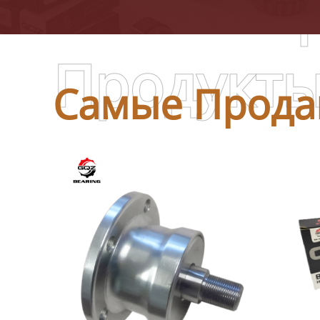
Самые П
Продукт
Самые Прода