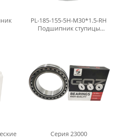
пник
PL-185-155-5H-M30*1.5-RH
Подшипник ступицы
ного
сельскохозяйственного
ороны
колеса для Лемкен Рубин 9
еские
Серия 23000