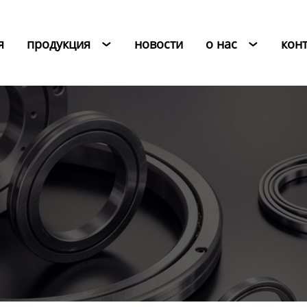
я
продукция
новости
о нас
кон

