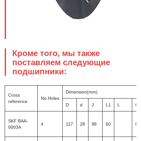
Кроме того, мы также
поставляем следующие
подшипники:
Dimension(mm)
Cross
No.Holes
reference
D
d
J
L1
L
Gf
SKF BAA-
4
117
28
98
60
M1
0003A