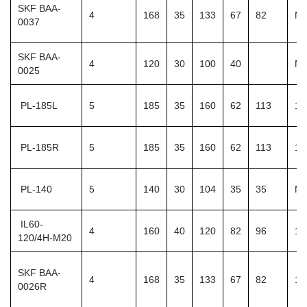
SKF BAA-
4
168
35
133
67
82
M1
0037
SKF BAA-
4
120
30
100
40
M
0025
PL-185L
5
185
35
160
62
113
12
PL-185R
5
185
35
160
62
113
12
PL-140
5
140
30
104
35
35
M1
IL60-
4
160
40
120
82
96
11
120/4H-M20
SKF BAA-
4
168
35
133
67
82
13
0026R