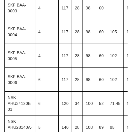
SKF BAA-
4
117
28
98
60
M1
0003
SKF BAA-
4
117
28
98
60
105
M1
0004
SKF BAA-
4
117
28
98
60
102
M1
0005
SKF BAA-
6
117
28
98
60
102
M1
0006
NSK
AHU34120B-
6
120
34
100
52
71.45
M1
01
NSK
AHU28140A-
5
140
28
108
89
95
M1