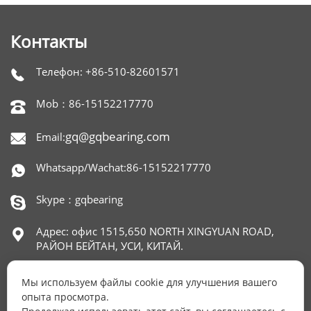
Контакты
Телефон: +86-510-82601571

Mob：86-15152217770

gq@gqbearing.com
Email:

Whatsapp/Wachat:86-15152217770

Skype：gqbearing

Адрес: офис 1515,650 NORTH XINGYUAN ROAD,

РАЙОН БЕЙТАН, УСИ, КИТАЙ.
Мы используем файлы cookie для улучшения вашего
опыта просмотра.
ОСТАЛИСЬ ВОПРОСЫ?