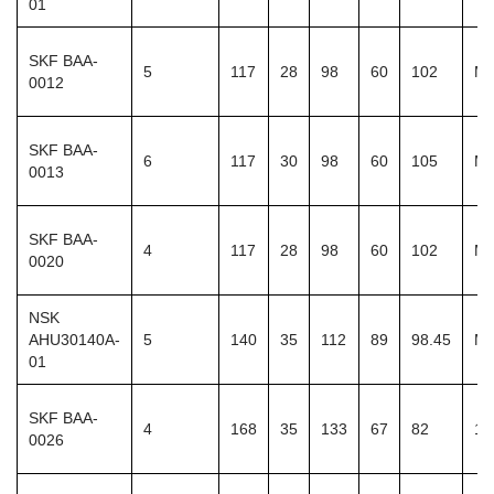
01
SKF BAA-
5
117
28
98
60
102
M1
0012
SKF BAA-
6
117
30
98
60
105
M1
0013
SKF BAA-
4
117
28
98
60
102
M1
0020
NSK
AHU30140A-
5
140
35
112
89
98.45
M1
01
SKF BAA-
4
168
35
133
67
82
13
0026