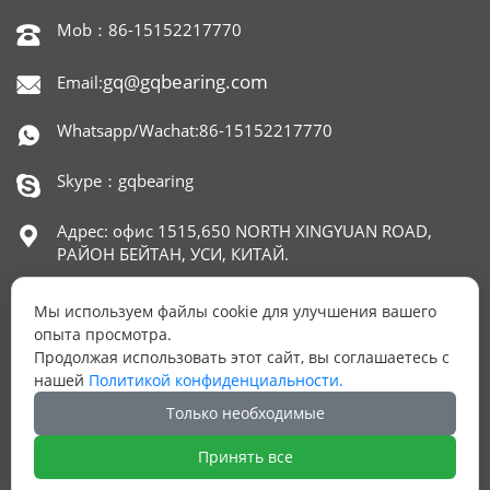
Mob：86-15152217770

gq@gqbearing.com
Email:

Whatsapp/Wachat:86-15152217770

Skype：gqbearing

Адрес: офис 1515,650 NORTH XINGYUAN ROAD,

РАЙОН БЕЙТАН, УСИ, КИТАЙ.
Мы используем файлы cookie для улучшения вашего
опыта просмотра.
ОСТАЛИСЬ ВОПРОСЫ?
Продолжая использовать этот сайт, вы соглашаетесь с
нашей
Политикой конфиденциальности.
Оставьте нам Ваш номер телефона и мы ответим
на них
Только необходимые
Принять все