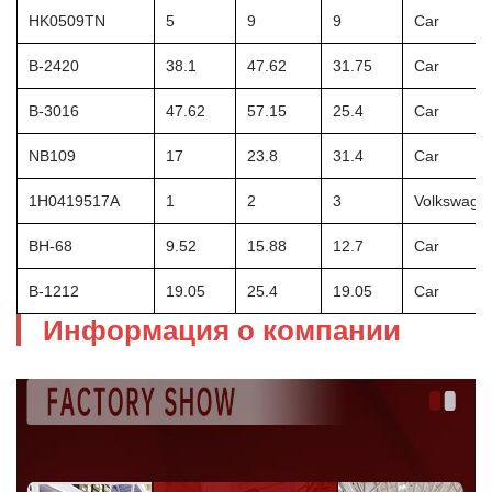
HK0509TN
5
9
9
Car
B-2420
38.1
47.62
31.75
Car
B-3016
47.62
57.15
25.4
Car
NB109
17
23.8
31.4
Car
1H0419517A
1
2
3
Volkswagen
BH-68
9.52
15.88
12.7
Car
B-1212
19.05
25.4
19.05
Car
Информация о компании