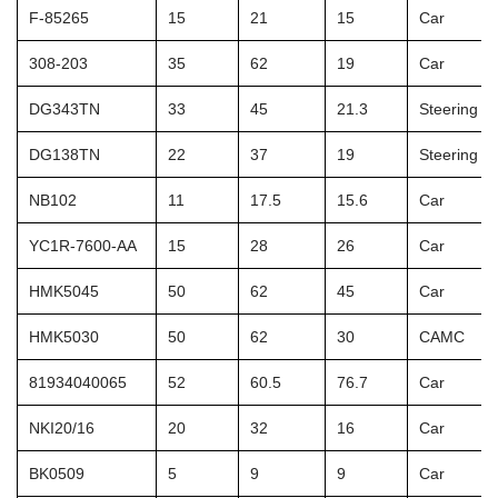
F-85265
15
21
15
Car
308-203
35
62
19
Car
DG343TN
33
45
21.3
Steering W
DG138TN
22
37
19
Steering W
NB102
11
17.5
15.6
Car
YC1R-7600-AA
15
28
26
Car
HMK5045
50
62
45
Car
HMK5030
50
62
30
CAMC
81934040065
52
60.5
76.7
Car
NKI20/16
20
32
16
Car
BK0509
5
9
9
Car