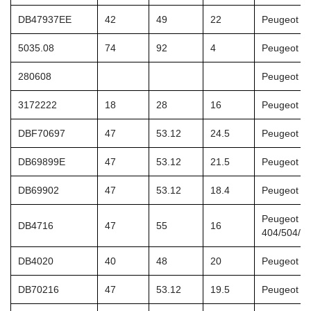
DB47937EE
42
49
22
Peugeot 3
5035.08
74
92
4
Peugeot 2
280608
Peugeot 4
3172222
18
28
16
Peugeot 4
DBF70697
47
53.12
24.5
Peugeot 1
DB69899E
47
53.12
21.5
Peugeot 1
DB69902
47
53.12
18.4
Peugeot 1
Peugeot
DB4716
47
55
16
404/504/5
DB4020
40
48
20
Peugeot 4
DB70216
47
53.12
19.5
Peugeot 2