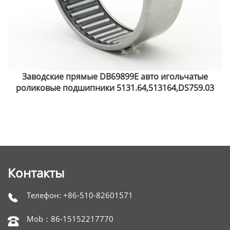
Заводские прямые DBF70697 авто игольчатые
роликовые подшипники 5132.55,513255,DS759.09
Контакты
Телефон: +86-510-82601571

Mob：86-15152217770
