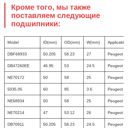
Кроме того, мы также
поставляем следующие
подшипники:
Model
ID(mm)
OD(mm)
W(mm)
Applicable
DBF68933
50.205
58.23
27
Peugeot 4
DB47260EE
46.95
53
24.5
Peugeot 3
NE70172
50
58
25
Peugeot 2
5035.05
60
85
3.6
Peugeot 2
NE68934
50
58
25
Peugeot 4
NE70214
47
53.12
26
Peugeot 2
DB70911
50.205
58.23
24.5
Peugeot 2