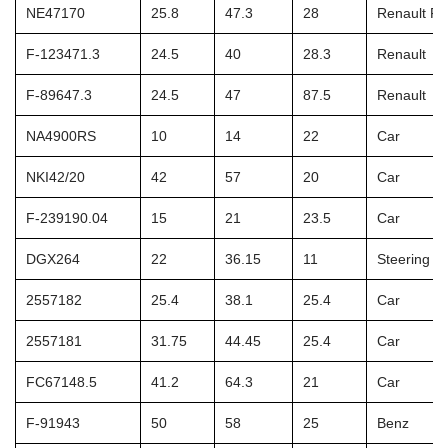
NE47170
25.8
47.3
28
Renault Fia
F-123471.3
24.5
40
28.3
Renault
F-89647.3
24.5
47
87.5
Renault
NA4900RS
10
14
22
Car
NKI42/20
42
57
20
Car
F-239190.04
15
21
23.5
Car
DGX264
22
36.15
11
Steering W
2557182
25.4
38.1
25.4
Car
2557181
31.75
44.45
25.4
Car
FC67148.5
41.2
64.3
21
Car
F-91943
50
58
25
Benz