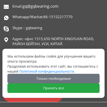
gq@gqbearing.com
Email:

Whatsapp/Wachat:86-15152217770

Skype：gqbearing

Адрес: офис 1515,650 NORTH XINGYUAN ROAD,

РАЙОН БЕЙТАН, УСИ, КИТАЙ.
Мы используем файлы cookie для улучшения вашего
опыта просмотра.
ОСТАЛИСЬ ВОПРОСЫ?
Продолжая использовать этот сайт, вы соглашаетесь с
нашей
Политикой конфиденциальности.
Оставьте нам Ваш номер телефона и мы ответим
на них
Только необходимые
Принять все
ОТПРАВИТЬ ЗАЯВКУ