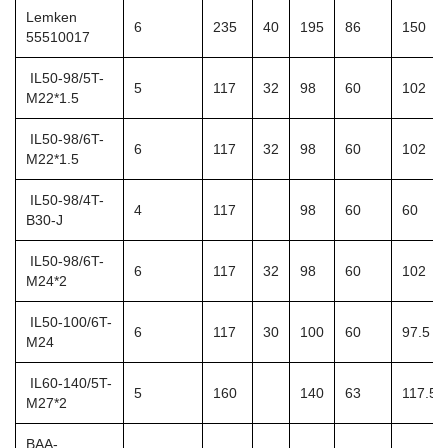
Lemken
6
235
40
195
86
150
55510017
IL50-98/5T-
5
117
32
98
60
102
M22*1.5
IL50-98/6T-
6
117
32
98
60
102
M22*1.5
IL50-98/4T-
4
117
98
60
60
B30-J
IL50-98/6T-
6
117
32
98
60
102
M24*2
IL50-100/6T-
6
117
30
100
60
97.5
M24
IL60-140/5T-
5
160
140
63
117.5
M27*2
BAA-