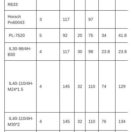
R633
Horsch
3
117
97
Pn60043
PL-7520
5
92
20
75
34
41.8
IL30-98/4H-
4
117
30
98
23.8
23.8
B30
IL40-110/4H-
4
145
32
110
74
129
M24*1.5
IL40-110/4H-
4
145
32
110
76
134
M30*2