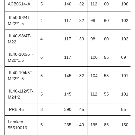
ACB0614-A
5
140
32
112
60
106
IL50-98/4T-
4
117
32
98
60
102
M22*1.5
IL40-98/4T-
4
117
30
98
60
102
M22
IL40-100/6T-
6
117
100
55
69
M20*1.5
IL40-104/5T-
5
145
32
104
55
101
M22*1.5
IL40-112/5T-
5
145
112
55
101
M24*2
PRB-45
3
390
45
55
Lemken
6
235
40
195
86
150
55510016