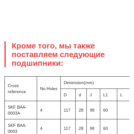
Кроме того, мы также
поставляем следующие
подшипники:
Dimension(mm)
Cross
No.Holes
reference
D
d
J
L1
L
SKF BAA-
4
117
28
98
60
0003A
SKF BAA-
4
117
28
98
60
0003