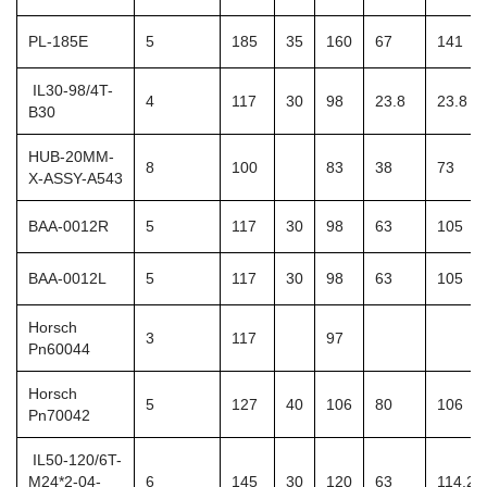
PL-185E
5
185
35
160
67
141
IL30-98/4T-
4
117
30
98
23.8
23.8
B30
HUB-20MM-
8
100
83
38
73
X-ASSY-A543
BAA-0012R
5
117
30
98
63
105
BAA-0012L
5
117
30
98
63
105
Horsch
3
117
97
Pn60044
Horsch
5
127
40
106
80
106
Pn70042
IL50-120/6T-
M24*2-04-
6
145
30
120
63
114.2