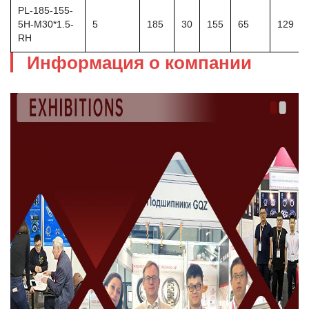
PL-185-155-
5H-M30*1.5-
5
185
30
155
65
129
RH
Информация о компании