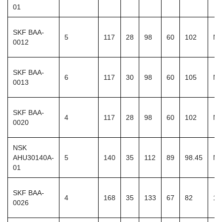
01
SKF BAA-
5
117
28
98
60
102
M1
0012
SKF BAA-
6
117
30
98
60
105
M1
0013
SKF BAA-
4
117
28
98
60
102
M1
0020
NSK
AHU30140A-
5
140
35
112
89
98.45
M1
01
SKF BAA-
4
168
35
133
67
82
13
0026