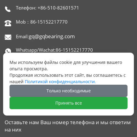
Телефон: +86-510-82601571

Mob：86-15152217770

gq@gqbearing.com
Email:

Whatsapp/Wachat:86-15152217770

Мы используем файлы cookie для улучшения вашего
Skype：gqbearing

опыта просмотра.
Продолжая использовать этот сайт, вы соглашаетесь с
Адрес: офис 1515,650 NORTH XINGYUAN ROAD,

нашей
Политикой конфиденциальности.
РАЙОН БЕЙТАН, УСИ, КИТАЙ.
Только необходимые
Принять все
ОСТАЛИСЬ ВОПРОСЫ?
Оставьте нам Ваш номер телефона и мы ответим
на них