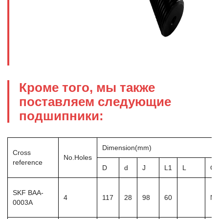
Кроме того, мы также
поставляем следующие
подшипники:
Dimension(mm)
Cross
No.Holes
reference
D
d
J
L1
L
Gf
SKF BAA-
4
117
28
98
60
M1
0003A