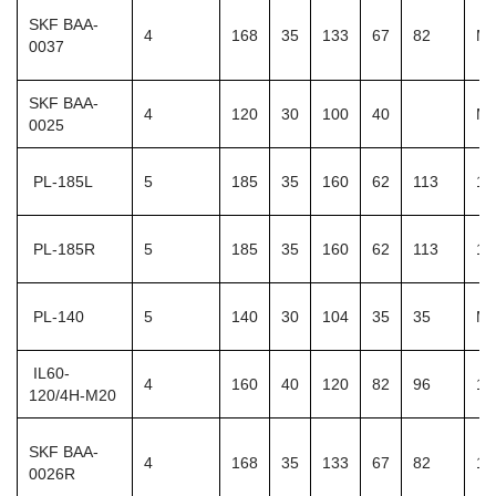
SKF BAA-
4
168
35
133
67
82
M1
0037
SKF BAA-
4
120
30
100
40
M
0025
PL-185L
5
185
35
160
62
113
12
PL-185R
5
185
35
160
62
113
12
PL-140
5
140
30
104
35
35
M1
IL60-
4
160
40
120
82
96
11
120/4H-M20
SKF BAA-
4
168
35
133
67
82
13
0026R