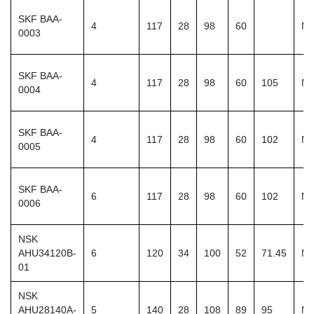
SKF BAA-
4
117
28
98
60
M1
0003
SKF BAA-
4
117
28
98
60
105
M1
0004
SKF BAA-
4
117
28
98
60
102
M1
0005
SKF BAA-
6
117
28
98
60
102
M1
0006
NSK
AHU34120B-
6
120
34
100
52
71.45
M1
01
NSK
AHU28140A-
5
140
28
108
89
95
M1