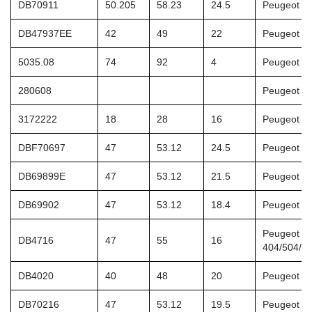
DB70911
50.205
58.23
24.5
Peugeot 2
DB47937EE
42
49
22
Peugeot 3
5035.08
74
92
4
Peugeot 2
280608
Peugeot 4
3172222
18
28
16
Peugeot 4
DBF70697
47
53.12
24.5
Peugeot 1
DB69899E
47
53.12
21.5
Peugeot 1
DB69902
47
53.12
18.4
Peugeot 1
Peugeot
DB4716
47
55
16
404/504/5
DB4020
40
48
20
Peugeot 4
DB70216
47
53.12
19.5
Peugeot 2