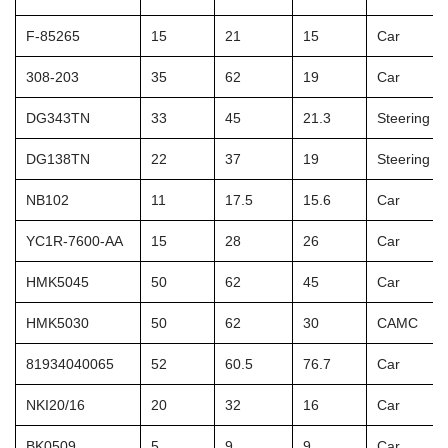
F-85265
15
21
15
Car
308-203
35
62
19
Car
DG343TN
33
45
21.3
Steering W
DG138TN
22
37
19
Steering W
NB102
11
17.5
15.6
Car
YC1R-7600-AA
15
28
26
Car
HMK5045
50
62
45
Car
HMK5030
50
62
30
CAMC
81934040065
52
60.5
76.7
Car
NKI20/16
20
32
16
Car
BK0509
5
9
9
Car