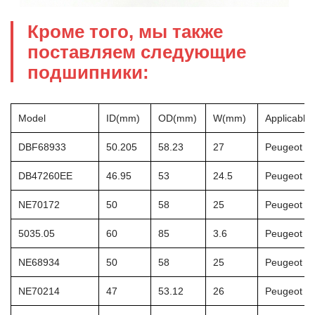
Кроме того, мы также
поставляем следующие
подшипники:
Model
ID(mm)
OD(mm)
W(mm)
Applicable
DBF68933
50.205
58.23
27
Peugeot 4
DB47260EE
46.95
53
24.5
Peugeot 3
NE70172
50
58
25
Peugeot 2
5035.05
60
85
3.6
Peugeot 2
NE68934
50
58
25
Peugeot 4
NE70214
47
53.12
26
Peugeot 2