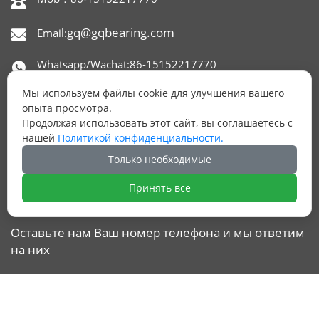

gq@gqbearing.com
Email:

Whatsapp/Wachat:86-15152217770

Мы используем файлы cookie для улучшения вашего
Skype：gqbearing

опыта просмотра.
Продолжая использовать этот сайт, вы соглашаетесь с
Адрес: офис 1515,650 NORTH XINGYUAN ROAD,

нашей
Политикой конфиденциальности.
РАЙОН БЕЙТАН, УСИ, КИТАЙ.
Только необходимые
Принять все
ОСТАЛИСЬ ВОПРОСЫ?
Оставьте нам Ваш номер телефона и мы ответим
на них
ОТПРАВИТЬ ЗАЯВКУ