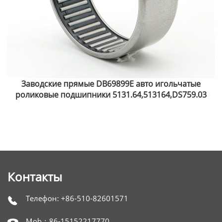
Заводские прямые DBF70697 авто игольчатые
роликовые подшипники 5132.55,513255,DS759.09
Контакты
Телефон: +86-510-82601571

Mob：86-15152217770