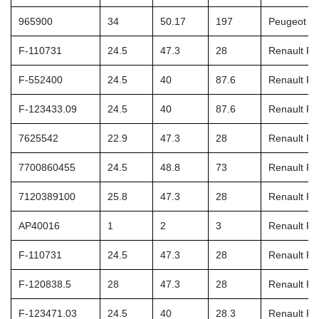
965900
34
50.17
197
Peugeot 4
F-110731
24.5
47.3
28
Renault Fia
F-552400
24.5
40
87.6
Renault Fia
F-123433.09
24.5
40
87.6
Renault Fia
7625542
22.9
47.3
28
Renault Fia
7700860455
24.5
48.8
73
Renault Fia
7120389100
25.8
47.3
28
Renault Fia
AP40016
1
2
3
Renault Fia
F-110731
24.5
47.3
28
Renault Fia
F-120838.5
28
47.3
28
Renault Fia
F-123471.03
24.5
40
28.3
Renault Fia