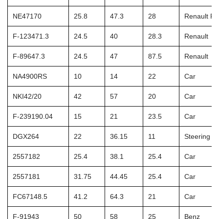
NE47170
25.8
47.3
28
Renault Fia
F-123471.3
24.5
40
28.3
Renault
F-89647.3
24.5
47
87.5
Renault
NA4900RS
10
14
22
Car
NKI42/20
42
57
20
Car
F-239190.04
15
21
23.5
Car
DGX264
22
36.15
11
Steering W
2557182
25.4
38.1
25.4
Car
2557181
31.75
44.45
25.4
Car
FC67148.5
41.2
64.3
21
Car
F-91943
50
58
25
Benz