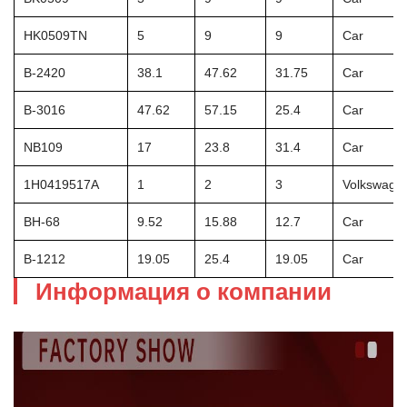
HK0509TN
5
9
9
Car
B-2420
38.1
47.62
31.75
Car
B-3016
47.62
57.15
25.4
Car
NB109
17
23.8
31.4
Car
1H0419517A
1
2
3
Volkswagen
BH-68
9.52
15.88
12.7
Car
B-1212
19.05
25.4
19.05
Car
Информация о компании