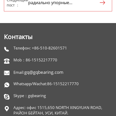
радиально упорные

пост ：
шарикоподшипники
производитель
Контакты
Телефон: +86-510-82601571

Mob：86-15152217770

gq@gqbearing.com
Email:

Whatsapp/Wachat:86-15152217770

Skype：gqbearing

Адрес: офис 1515,650 NORTH XINGYUAN ROAD,

РАЙОН БЕЙТАН, УСИ, КИТАЙ.