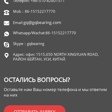
Телефон: +86-510-82601571

Mob：86-15152217770

gq@gqbearing.com
Email:

Whatsapp/Wachat:86-15152217770

Skype：gqbearing

Адрес: офис 1515,650 NORTH XINGYUAN ROAD,

РАЙОН БЕЙТАН, УСИ, КИТАЙ.
ОСТАЛИСЬ ВОПРОСЫ?
Оставьте нам Ваш номер телефона и мы ответим
на них
ОТПРАВИТЬ ЗАЯВКУ