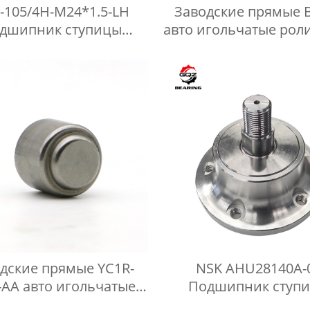
0-105/4H-M24*1.5-LH
Заводские прямые 
дшипник ступицы
авто игольчатые рол
ьскохозяйственного
подшипники B-
леса для Дисковые
бороны
дские прямые YC1R-
NSK AHU28140A-
-AA авто игольчатые
Подшипник ступ
ковые подшипники F-
сельскохозяйствен