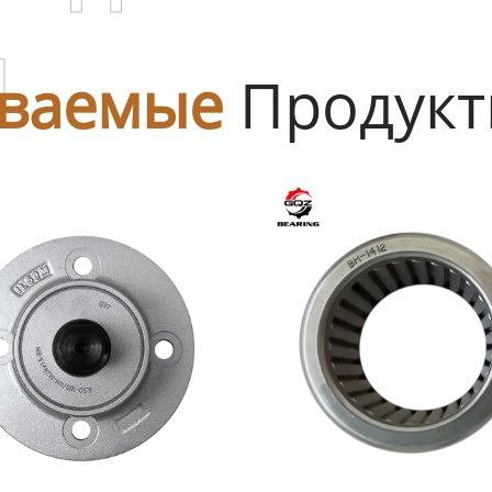
ы
ваемые
Продук