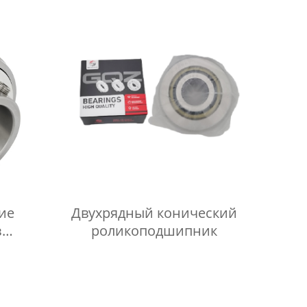
ороны
ие
Двухрядный конический
з
роликоподшипник
али