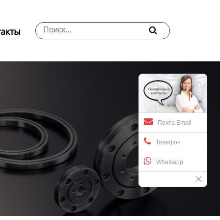
такты

Почта Email
Телефон
Whatsapp