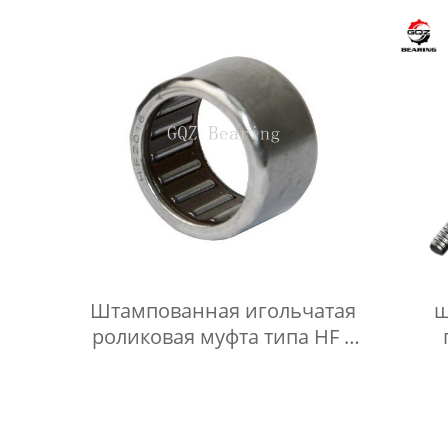
Штампованная игольчатая
ш
роликовая муфта типа HF с
наружным кольцом