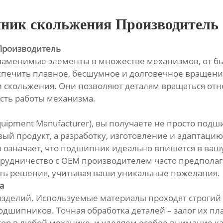
ик скольжения Производитель
Производитель
заменимые элементы в множестве механизмов, от 
беспечить плавное, бесшумное и долговечное вращени
скольжения. Они позволяют деталям вращаться отн
ость работы механизма.
quipment Manufacturer), вы получаете не просто по
вый продукт, а разработку, изготовление и адаптац
о означает, что подшипник идеально впишется в ваш
трудничество с OEM производителем часто предполага
ть решения, учитывая ваши уникальные пожелания.
а
 изделий. Используемые материалы проходят строгий
одшипников. Точная обработка деталей – залог их п
тор в любой механике, и уделяем особое внимание к