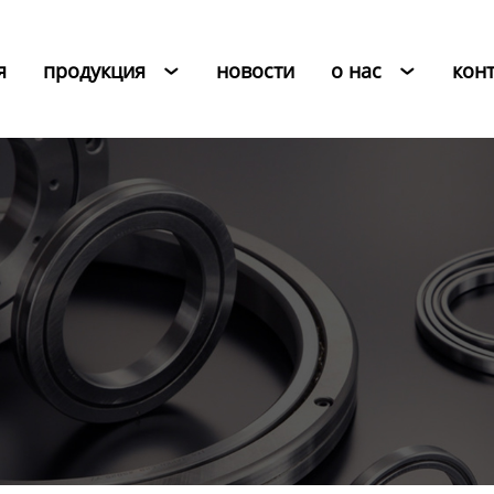
я
продукция
новости
о нас
кон

