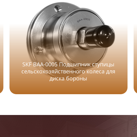
SKF BAA-0005 Подшипник ступицы
сельскохозяйственного колеса для
диска бороны