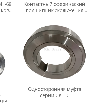
BH-68
Контактный сферический
иковые
подшипник скольжения
68
Anguar GAC-S
Односторонняя муфта
01
серии CK – C
ицы
ного