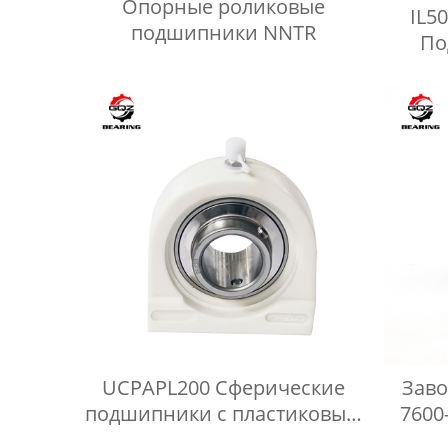
Опорные роликовые
IL5
подшипники NNTR
По
сел
ко
UCPAPL200 Сферические
Заво
подшипники с пластиковым
7600
корпусом
роли