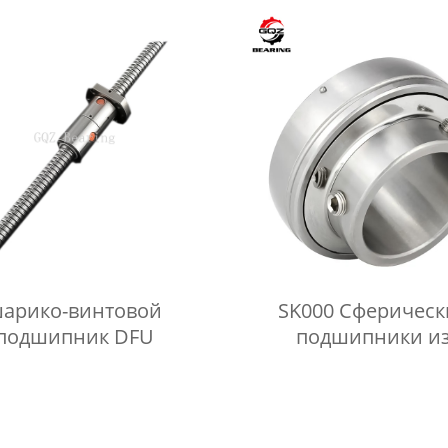
214930 410011710
колеса для диска б
арико-винтовой
SK000 Сферическ
подшипник DFU
подшипники и
нержавеющей ст