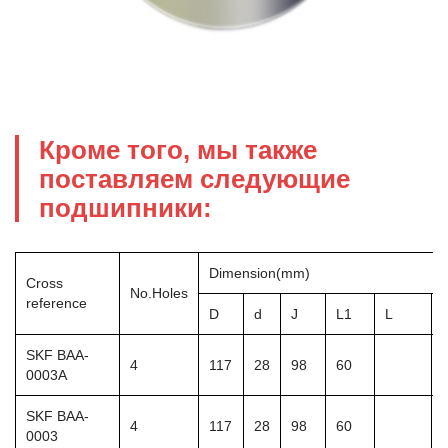
Кроме того, мы также
поставляем следующие
подшипники:
Dimension(mm)
​Cross
No.Holes
reference
D
d
J
L1
L
SKF BAA-
4
117
28
98
60
0003A
SKF BAA-
4
117
28
98
60
0003