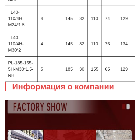
IL40-
110/4H-
4
145
32
110
74
129
M24*1.5
IL40-
110/4H-
4
145
32
110
76
134
M30*2
PL-185-155-
5H-M30*1.5-
5
185
30
155
65
129
RH
Информация о компании