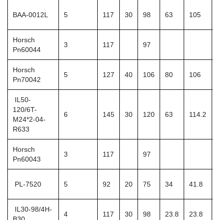
BAA-0012L
5
117
30
98
63
105
Horsch
3
117
97
Pn60044
Horsch
5
127
40
106
80
106
Pn70042
IL50-
120/6T-
6
145
30
120
63
114.2
M24*2-04-
R633
Horsch
3
117
97
Pn60043
PL-7520
5
92
20
75
34
41.8
IL30-98/4H-
4
117
30
98
23.8
23.8
B30