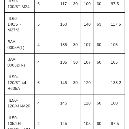
IL50-
6
117
30
100
60
97.5
100/6T-M24
IL60-
140/5T-
5
160
140
63
117.5
M27*2
BAA-
4
135
30
107
60
105
0005A(L)
BAA-
4
135
30
107
60
105
0005B(R)
IL50-
120/6T-44-
6
145
30
120
133.2
R635A
IL50-
4
145
120
60
100
120/4H-M20
IL50-
105/4H-
4
145
105
60
97.5