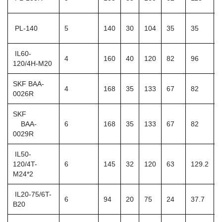
PL-140
5
140
30
104
35
35
IL60-
4
160
40
120
82
96
120/4H-M20
SKF BAA-
4
168
35
133
67
82
0026R
SKF
BAA-
6
168
35
133
67
82
0029R
IL50-
120/4T-
6
145
32
120
63
129.2
M24*2
IL20-75/6T-
6
94
20
75
24
37.7
B20