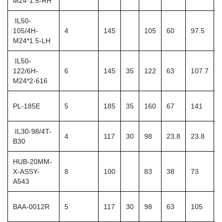
M24*1.5-RH
IL50-
105/4H-
4
145
105
60
97.5
M24*1.5-LH
IL50-
122/6H-
6
145
35
122
63
107.7
M24*2-616
PL-185E
5
185
35
160
67
141
IL30-98/4T-
4
117
30
98
23.8
23.8
B30
HUB-20MM-
X-ASSY-
8
100
83
38
73
A543
BAA-0012R
5
117
30
98
63
105