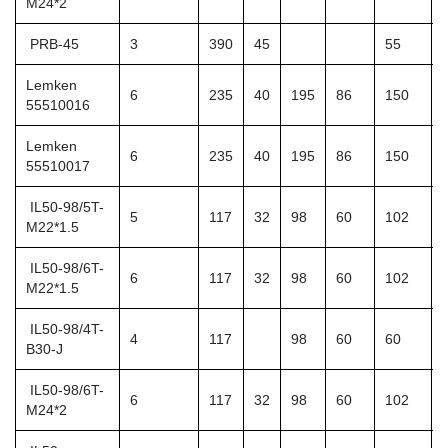
M24*2
PRB-45
3
390
45
55
Lemken
6
235
40
195
86
150
55510016
Lemken
6
235
40
195
86
150
55510017
IL50-98/5T-
5
117
32
98
60
102
M22*1.5
IL50-98/6T-
6
117
32
98
60
102
M22*1.5
IL50-98/4T-
4
117
98
60
60
B30-J
IL50-98/6T-
6
117
32
98
60
102
M24*2