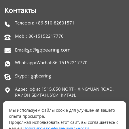
Контакты
Телефон: +86-510-82601571

Mob：86-15152217770

gq@gqbearing.com
Email:

Whatsapp/Wachat:86-15152217770

Skype：gqbearing

Адрес: офис 1515,650 NORTH XINGYUAN ROAD,

РАЙОН БЕЙТАН, УСИ, КИТАЙ.
Мы используем файлы cookie для улучшения вашего
опыта просмотра.
ОСТАЛИСЬ ВОПРОСЫ?
Продолжая использовать этот сайт, вы соглашаетесь с
нашей
Политикой конфиденциальности.