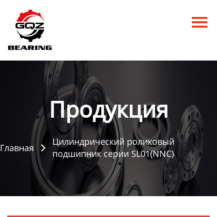
Главная
Продукция
Новости
О нас
Продукция
Контакты
Цилиндрический роликовый
Главная

подшипник серии SL01(NNC)