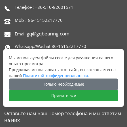
Телефон: +86-510-82601571

Mob：86-15152217770

gq@gqbearing.com
Email:

Whatsapp/Wachat:86-15152217770

Мы используем файлы cookie для улучшения вашего
Skype：gqbearing

опыта просмотра.
Продолжая использовать этот сайт, вы соглашаетесь с
Адрес: офис 1515,650 NORTH XINGYUAN ROAD,

нашей
Политикой конфиденциальности.
РАЙОН БЕЙТАН, УСИ, КИТАЙ.
Только необходимые
Принять все
ОСТАЛИСЬ ВОПРОСЫ?
Оставьте нам Ваш номер телефона и мы ответим
на них