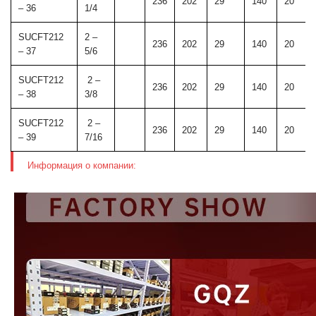
236
202
29
140
20
– 36
1/4
SUCFT212
2 –
236
202
29
140
20
– 37
5/6
SUCFT212
2 –
236
202
29
140
20
– 38
3/8
SUCFT212
2 –
236
202
29
140
20
– 39
7/16
Информация о компании: