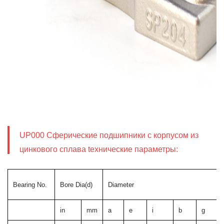
UP000 Сферические подшипники с корпусом из
цинкового сплава tехнические параметры:
Bearing No.
Bore Dia(d)
Diameter
in
mm
a
e
i
b
g